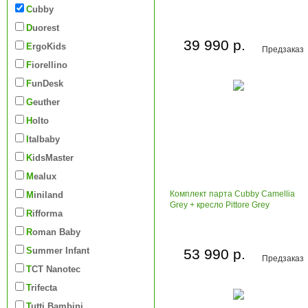
Cubby
Duorest
39 990 р.
ErgoKids
Предзаказ
Fiorellino
FunDesk
Geuther
Holto
Italbaby
KidsMaster
Mealux
Комплект парта Cubby Camellia
Miniland
Grey + кресло Pittore Grey
Rifforma
Roman Baby
Summer Infant
53 990 р.
Предзаказ
TCT Nanotec
Trifecta
Tutti Bambini