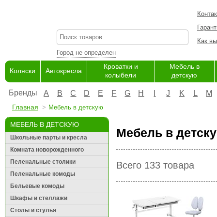
Конта
Гарант
Как вы
Город не определен
Кроватки и
Мебель в
Коляски
Автокресла
колыбели
детскую
Бренды
A
B
C
D
E
F
G
H
I
J
K
L
M
Главная
Мебель в детскую
МЕБЕЛЬ В ДЕТСКУЮ
Мебель в детску
Школьные парты и кресла
Комната новорожденного
Пеленальные столики
Всего 133 товара
Пеленальные комоды
Бельевые комоды
Шкафы и стеллажи
Столы и стулья