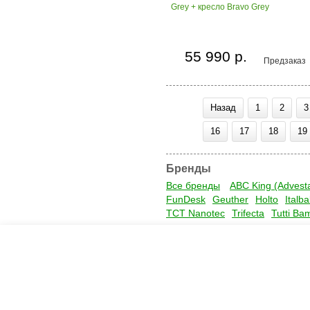
Grey + кресло Bravo Grey
55 990 р.
Предзаказ
Назад
1
2
3
16
17
18
19
Бренды
Все бренды
ABC King (Advest
FunDesk
Geuther
Holto
Italb
TCT Nanotec
Trifecta
Tutti Ba