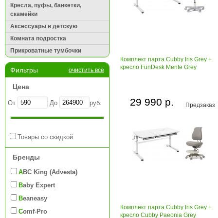
Кресла, пуфы, банкетки,
скамейки
Аксессуары в детскую
Комната подростка
Прикроватные тумбочки
Комплект парта Cubby Iris Grey +
кресло FunDesk Mente Grey
Фильтры
очистить всё
Цена
29 990 р.
От
До
руб.
Предзаказ
Товары со скидкой
Бренды
ABC King (Advesta)
Baby Expert
Beaneasy
Комплект парта Cubby Iris Grey +
Comf-Pro
кресло Cubby Paeonia Grey