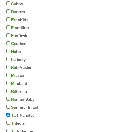
Cubby
Duorest
ErgoKids
Fiorellino
FunDesk
Geuther
Holto
Italbaby
KidsMaster
Mealux
Miniland
Rifforma
Roman Baby
Summer Infant
TCT Nanotec
Trifecta
Tutti Bambini