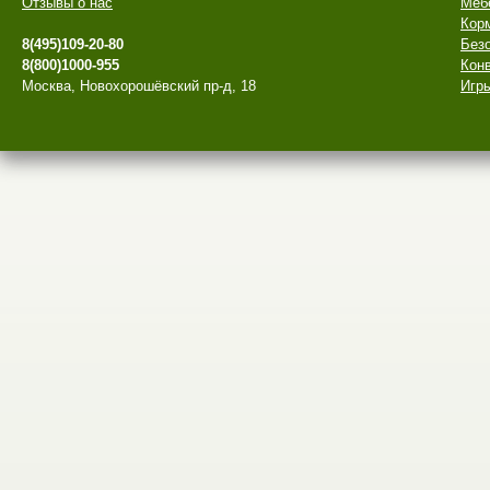
Отзывы о нас
Меб
Кор
8(495)109-20-80
Безо
8(800)1000-955
Конв
Москва, Новохорошёвский пр-д, 18
Игры