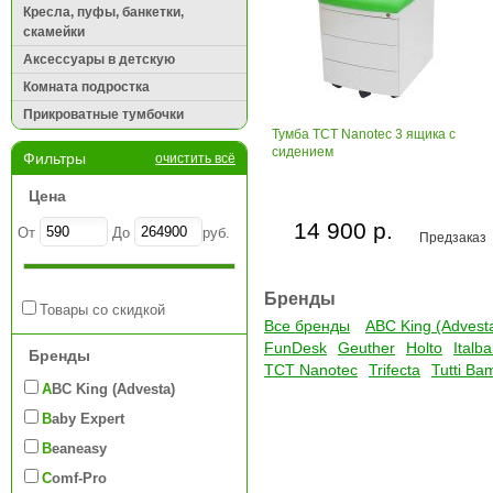
Кресла, пуфы, банкетки,
скамейки
Аксессуары в детскую
Комната подростка
Прикроватные тумбочки
Тумба ТСТ Nanotec 3 ящика с
сидением
Фильтры
очистить всё
Цена
14 900 р.
От
До
руб.
Предзаказ
Бренды
Товары со скидкой
Все бренды
ABC King (Advest
FunDesk
Geuther
Holto
Italb
Бренды
TCT Nanotec
Trifecta
Tutti Ba
ABC King (Advesta)
Baby Expert
Beaneasy
Comf-Pro