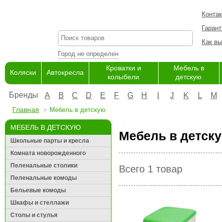
Конта
Гарант
Как вы
Город не определен
Кроватки и
Мебель в
Коляски
Автокресла
колыбели
детскую
Бренды
A
B
C
D
E
F
G
H
I
J
K
L
M
Главная
Мебель в детскую
МЕБЕЛЬ В ДЕТСКУЮ
Мебель в детску
Школьные парты и кресла
Комната новорожденного
Пеленальные столики
Всего 1 товар
Пеленальные комоды
Бельевые комоды
Шкафы и стеллажи
Столы и стулья