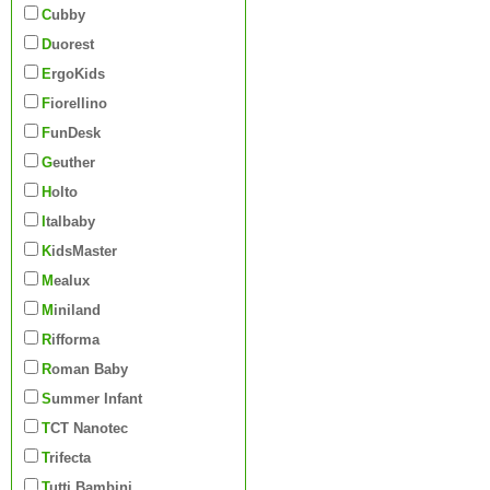
Cubby
Duorest
ErgoKids
Fiorellino
FunDesk
Geuther
Holto
Italbaby
KidsMaster
Mealux
Miniland
Rifforma
Roman Baby
Summer Infant
TCT Nanotec
Trifecta
Tutti Bambini