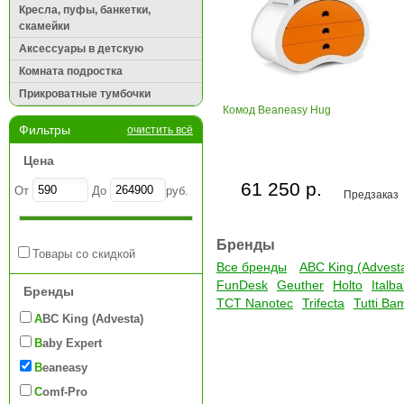
Кресла, пуфы, банкетки,
скамейки
Аксессуары в детскую
Комната подростка
Прикроватные тумбочки
Комод Beaneasy Hug
Фильтры
очистить всё
Цена
61 250 р.
От
До
руб.
Предзаказ
Бренды
Товары со скидкой
Все бренды
ABC King (Advest
FunDesk
Geuther
Holto
Italb
Бренды
TCT Nanotec
Trifecta
Tutti Ba
ABC King (Advesta)
Baby Expert
Beaneasy
Comf-Pro