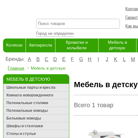
Конта
Гарант
Как вы
Город не определен
Кроватки и
Мебель в
Коляски
Автокресла
колыбели
детскую
Бренды
A
B
C
D
E
F
G
H
I
J
K
L
M
Главная
Мебель в детскую
МЕБЕЛЬ В ДЕТСКУЮ
Мебель в детску
Школьные парты и кресла
Комната новорожденного
Пеленальные столики
Всего 1 товар
Пеленальные комоды
Бельевые комоды
Шкафы и стеллажи
Столы и стулья