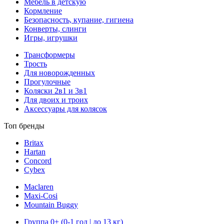
Мебель в детскую
Кормление
Безопасность, купание, гигиена
Конверты, слинги
Игры, игрушки
Трансформеры
Трость
Для новорожденных
Прогулочные
Коляски 2в1 и 3в1
Для двоих и троих
Аксессуары для колясок
Топ бренды
Britax
Hartan
Concord
Cybex
Maclaren
Maxi-Cosi
Mountain Buggy
Группа 0+ (0-1 год | до 13 кг)