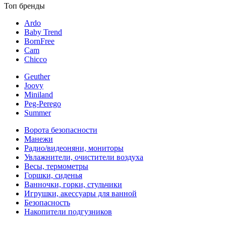
Топ бренды
Ardo
Baby Trend
BornFree
Cam
Chicco
Geuther
Joovy
Miniland
Peg-Perego
Summer
Ворота безопасности
Манежи
Радио/видеоняни, мониторы
Увлажнители, очистители воздуха
Весы, термометры
Горшки, сиденья
Ванночки, горки, стульчики
Игрушки, акессуары для ванной
Безопасность
Накопители подгузников