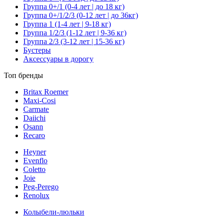
Группа 0+/1 (0-4 лет | до 18 кг)
Группа 0+/1/2/3 (0-12 лет | до 36кг)
Группа 1 (1-4 лет | 9-18 кг)
Группа 1/2/3 (1-12 лет | 9-36 кг)
Группа 2/3 (3-12 лет | 15-36 кг)
Бустеры
Аксессуары в дорогу
Топ бренды
Britax Roemer
Maxi-Cosi
Carmate
Daiichi
Osann
Recaro
Heyner
Evenflo
Coletto
Joie
Peg-Perego
Renolux
Колыбели-люльки