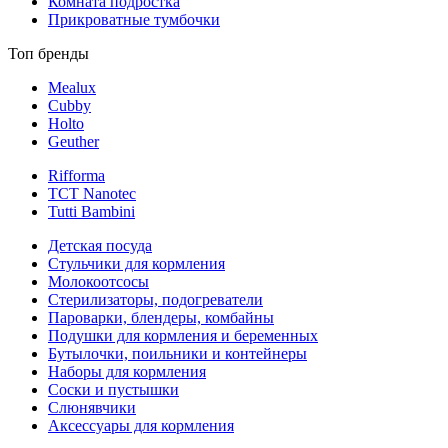
Комната подростка
Прикроватные тумбочки
Топ бренды
Mealux
Cubby
Holto
Geuther
Rifforma
TCT Nanotec
Tutti Bambini
Детская посуда
Стульчики для кормления
Молокоотсосы
Стерилизаторы, подогреватели
Пароварки, блендеры, комбайны
Подушки для кормления и беременных
Бутылочки, поильники и контейнеры
Наборы для кормления
Соски и пустышки
Слюнявчики
Аксессуары для кормления