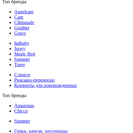
Топ бренды
Angelcare
Cam
Clippasafe
Geuther
Graco
Italbaby
Joovy
Magic Bed
Summer
Tomy
Слинги
Рюкзаки-переноски
Конверты для новорожденных
Топ бренды
Amazonas
Chicco
Summer
Горки, качели, песочницы