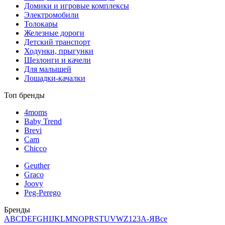
Домики и игровые комплексы
Электромобили
Толокары
Железные дороги
Детский транспорт
Ходунки, прыгунки
Шезлонги и качели
Для малышей
Лошадки-качалки
Топ бренды
4moms
Baby Trend
Brevi
Cam
Chicco
Geuther
Graco
Joovy
Peg-Perego
Бренды
A
B
C
D
E
F
G
H
I
J
K
L
M
N
O
P
R
S
T
U
V
W
Z
123
А-Я
Все