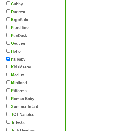
Cubby
Duorest
ErgoKids
Fiorellino
FunDesk
Geuther
Holto
Italbaby
KidsMaster
Mealux
Miniland
Rifforma
Roman Baby
Summer Infant
TCT Nanotec
Trifecta
Tutti Bambini