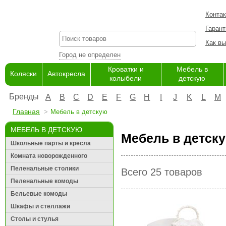
Конта
Гарант
Как вы
Город не определен
Кроватки и
Мебель в
Коляски
Автокресла
колыбели
детскую
Бренды
A
B
C
D
E
F
G
H
I
J
K
L
M
Главная
Мебель в детскую
МЕБЕЛЬ В ДЕТСКУЮ
Мебель в детску
Школьные парты и кресла
Комната новорожденного
Пеленальные столики
Всего 25 товаров
Пеленальные комоды
Бельевые комоды
Шкафы и стеллажи
Столы и стулья