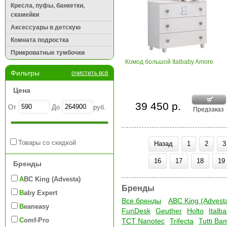
Кресла, пуфы, банкетки,
скамейки
Аксессуары в детскую
Комната подростка
Прикроватные тумбочки
Комод большой Italbaby Amore
Фильтры
очистить всё
Цена
39 450 р.
От
До
руб.
Предзаказ
Товары со скидкой
Назад
1
2
3
16
17
18
19
Бренды
ABC King (Advesta)
Бренды
Baby Expert
Все бренды
ABC King (Advest
Beaneasy
FunDesk
Geuther
Holto
Italb
Comf-Pro
TCT Nanotec
Trifecta
Tutti Ba