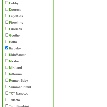
Cubby
Duorest
ErgoKids
Fiorellino
FunDesk
Geuther
Holto
Italbaby
KidsMaster
Mealux
Miniland
Rifforma
Roman Baby
Summer Infant
TCT Nanotec
Trifecta
Tutti Bambini