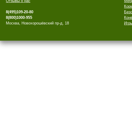
Отзывы о нас
Меб
Кор
8(495)109-20-80
Безо
8(800)1000-955
Конв
Москва, Новохорошёвский пр-д, 18
Игры