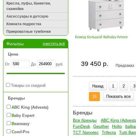
Кресла, пуфы, банкетки,
скамейки
Аксессуары в детскую
Комната подростка
Прикроватные тумбочки
Комод большой Italbaby Amore
Фильтры
очистить всё
Цена
39 450 р.
От
До
руб.
Предзаказ
Товары со скидкой
Назад
1
2
3
16
Показать все
Бренды
ABC King (Advesta)
Бренды
Baby Expert
Все бренды
ABC King (Advest
Beaneasy
FunDesk
Geuther
Holto
Italb
Comf-Pro
TCT Nanotec
Trifecta
Tutti Ba