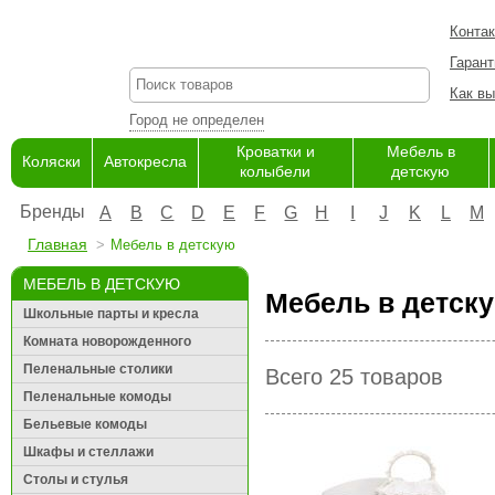
Конта
Гарант
Как вы
Город не определен
Кроватки и
Мебель в
Коляски
Автокресла
колыбели
детскую
Бренды
A
B
C
D
E
F
G
H
I
J
K
L
M
Главная
Мебель в детскую
МЕБЕЛЬ В ДЕТСКУЮ
Мебель в детску
Школьные парты и кресла
Комната новорожденного
Пеленальные столики
Всего 25 товаров
Пеленальные комоды
Бельевые комоды
Шкафы и стеллажи
Столы и стулья