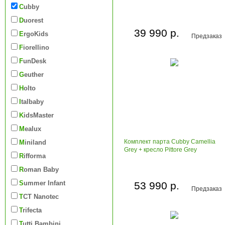
Cubby
Duorest
39 990 р.
ErgoKids
Предзаказ
Fiorellino
FunDesk
Geuther
Holto
Italbaby
KidsMaster
Mealux
Комплект парта Cubby Camellia
Miniland
Grey + кресло Pittore Grey
Rifforma
Roman Baby
Summer Infant
53 990 р.
Предзаказ
TCT Nanotec
Trifecta
Tutti Bambini