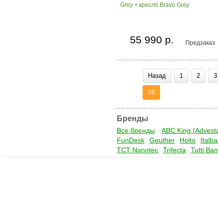
Grey + кресло Bravo Grey
55 990 р.
Предзаказ
Назад
1
2
3
16
Бренды
Все бренды
ABC King (Advest
FunDesk
Geuther
Holto
Italb
TCT Nanotec
Trifecta
Tutti Ba