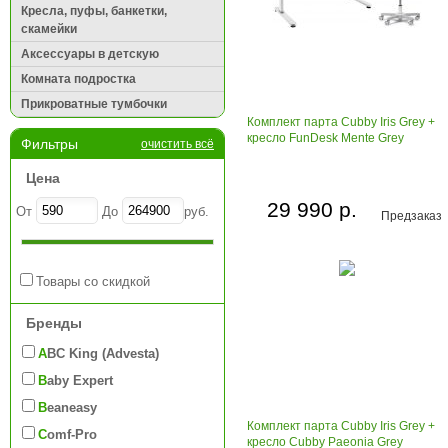
Кресла, пуфы, банкетки,
скамейки
Аксессуары в детскую
Комната подростка
Прикроватные тумбочки
Комплект парта Cubby Iris Grey +
кресло FunDesk Mente Grey
Фильтры
очистить всё
Цена
29 990 р.
От
До
руб.
Предзаказ
Товары со скидкой
Бренды
ABC King (Advesta)
Baby Expert
Beaneasy
Комплект парта Cubby Iris Grey +
Comf-Pro
кресло Cubby Paeonia Grey