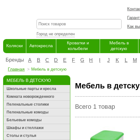
Конта
Гарант
Как вы
Город не определен
Кроватки и
Мебель в
Коляски
Автокресла
колыбели
детскую
Бренды
A
B
C
D
E
F
G
H
I
J
K
L
M
Главная
Мебель в детскую
МЕБЕЛЬ В ДЕТСКУЮ
Мебель в детску
Школьные парты и кресла
Комната новорожденного
Пеленальные столики
Всего 1 товар
Пеленальные комоды
Бельевые комоды
Шкафы и стеллажи
Столы и стулья