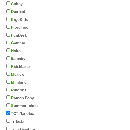
Cubby
Duorest
ErgoKids
Fiorellino
FunDesk
Geuther
Holto
Italbaby
KidsMaster
Mealux
Miniland
Rifforma
Roman Baby
Summer Infant
TCT Nanotec
Trifecta
Tutti Bambini