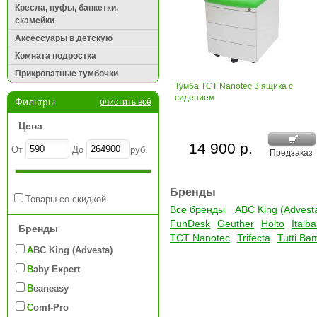
Кресла, пуфы, банкетки,
скамейки
Аксессуары в детскую
Комната подростка
Прикроватные тумбочки
Тумба ТСТ Nanotec 3 ящика с
сидением
Фильтры
очистить всё
Цена
14 900 р.
От
До
руб.
Предзаказ
Бренды
Товары со скидкой
Все бренды
ABC King (Advest
FunDesk
Geuther
Holto
Italb
Бренды
TCT Nanotec
Trifecta
Tutti Ba
ABC King (Advesta)
Baby Expert
Beaneasy
Comf-Pro