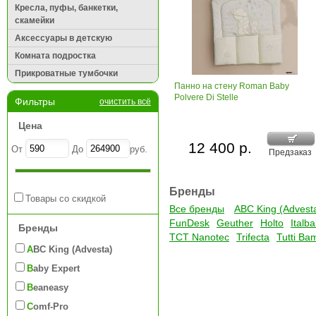
Кресла, пуфы, банкетки,
скамейки
Аксессуары в детскую
Комната подростка
Прикроватные тумбочки
Панно на стену Roman Baby
Polvere Di Stelle
Фильтры
очистить всё
Цена
12 400 р.
От
До
руб.
Предзаказ
Бренды
Товары со скидкой
Все бренды
ABC King (Advest
FunDesk
Geuther
Holto
Italb
Бренды
TCT Nanotec
Trifecta
Tutti Ba
ABC King (Advesta)
Baby Expert
Beaneasy
Comf-Pro