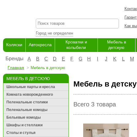
Конта
Гарант
Как вы
Город не определен
Кроватки и
Мебель в
Коляски
Автокресла
колыбели
детскую
Бренды
A
B
C
D
E
F
G
H
I
J
K
L
M
Главная
Мебель в детскую
МЕБЕЛЬ В ДЕТСКУЮ
Мебель в детску
Школьные парты и кресла
Комната новорожденного
Пеленальные столики
Всего 3 товара
Пеленальные комоды
Бельевые комоды
Шкафы и стеллажи
Столы и стулья