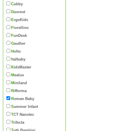
Cubby
Duorest
ErgoKids
Fiorellino
FunDesk
Geuther
Holto
Italbaby
KidsMaster
Mealux
Miniland
Rifforma
Roman Baby
Summer Infant
TCT Nanotec
Trifecta
Tutti Bambini