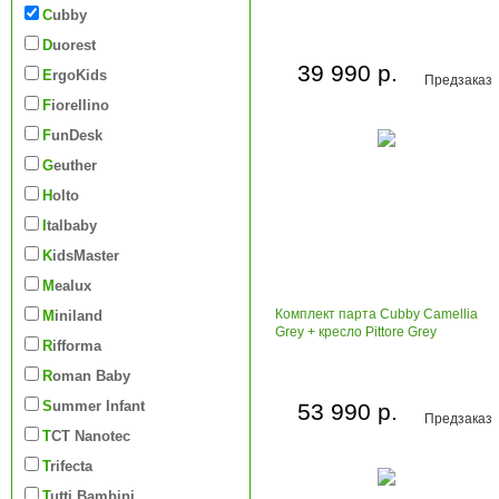
Cubby
Duorest
39 990 р.
ErgoKids
Предзаказ
Fiorellino
FunDesk
Geuther
Holto
Italbaby
KidsMaster
Mealux
Комплект парта Cubby Camellia
Miniland
Grey + кресло Pittore Grey
Rifforma
Roman Baby
Summer Infant
53 990 р.
Предзаказ
TCT Nanotec
Trifecta
Tutti Bambini