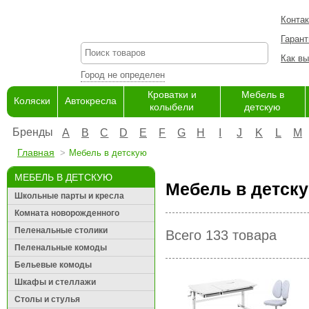
Конта
Гарант
Как вы
Город не определен
Кроватки и
Мебель в
Коляски
Автокресла
колыбели
детскую
Бренды
A
B
C
D
E
F
G
H
I
J
K
L
M
Главная
Мебель в детскую
МЕБЕЛЬ В ДЕТСКУЮ
Мебель в детску
Школьные парты и кресла
Комната новорожденного
Пеленальные столики
Всего 133 товара
Пеленальные комоды
Бельевые комоды
Шкафы и стеллажи
Столы и стулья