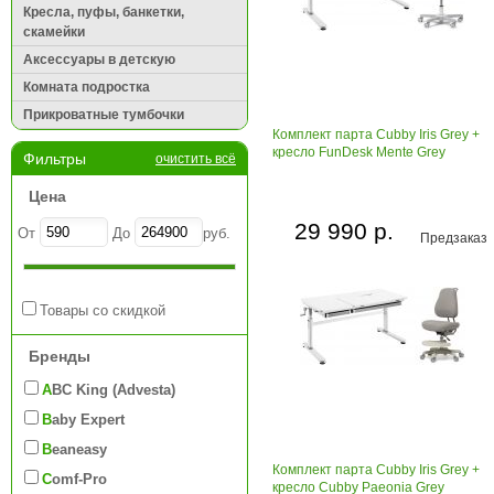
Кресла, пуфы, банкетки,
скамейки
Аксессуары в детскую
Комната подростка
Прикроватные тумбочки
Комплект парта Cubby Iris Grey +
кресло FunDesk Mente Grey
Фильтры
очистить всё
Цена
29 990 р.
От
До
руб.
Предзаказ
Товары со скидкой
Бренды
ABC King (Advesta)
Baby Expert
Beaneasy
Комплект парта Cubby Iris Grey +
Comf-Pro
кресло Cubby Paeonia Grey