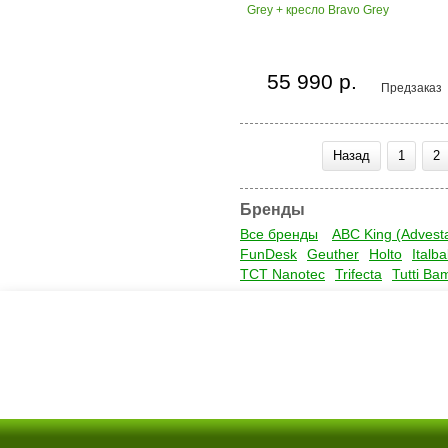
Grey + кресло Bravo Grey
55 990 р.
Предзаказ
Назад
1
2
Бренды
Все бренды
ABC King (Advest
FunDesk
Geuther
Holto
Italb
TCT Nanotec
Trifecta
Tutti Ba