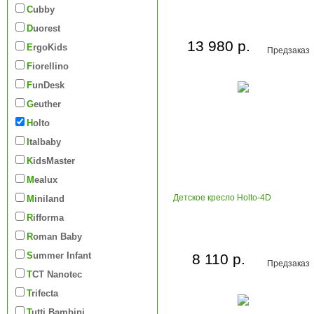
Cubby
Duorest
13 980 р.
ErgoKids
Предзаказ
Fiorellino
FunDesk
Geuther
Holto
Italbaby
KidsMaster
Mealux
Детское кресло Holto-4D
Miniland
Rifforma
Roman Baby
Summer Infant
8 110 р.
Предзаказ
TCT Nanotec
Trifecta
Tutti Bambini