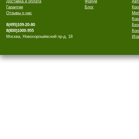
Доставка и оплата
Форум
Авт
Гарантии
Блог
Кро
Отзывы о нас
Меб
Кор
8(495)109-20-80
Без
8(800)1000-955
Кон
Москва, Новохорошёвский пр-д, 18
Игр