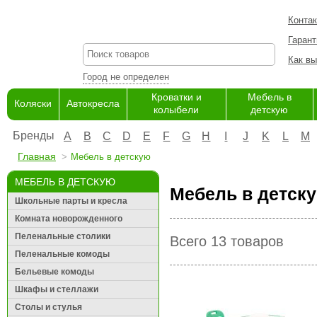
Конта
Гарант
Как вы
Город не определен
Кроватки и
Мебель в
Коляски
Автокресла
колыбели
детскую
Бренды
A
B
C
D
E
F
G
H
I
J
K
L
M
Главная
Мебель в детскую
МЕБЕЛЬ В ДЕТСКУЮ
Мебель в детску
Школьные парты и кресла
Комната новорожденного
Пеленальные столики
Всего 13 товаров
Пеленальные комоды
Бельевые комоды
Шкафы и стеллажи
Столы и стулья