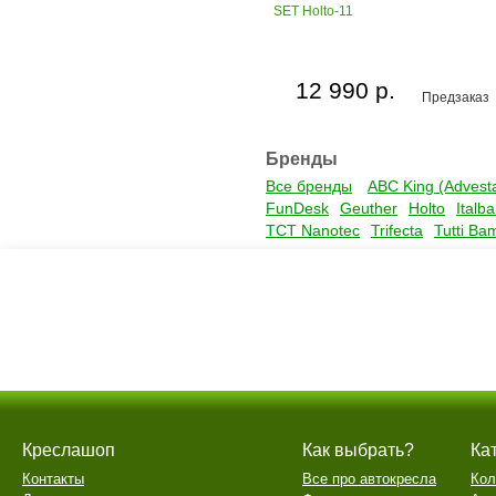
SET Holto-11
12 990 р.
Предзаказ
Бренды
Все бренды
ABC King (Advest
FunDesk
Geuther
Holto
Italb
TCT Nanotec
Trifecta
Tutti Ba
Креслашоп
Как выбрать?
Ка
Контакты
Все про автокресла
Кол