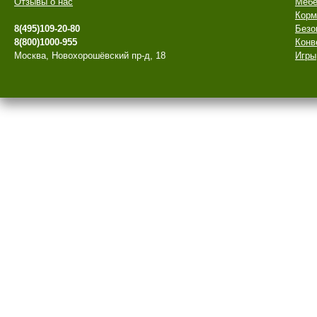
Отзывы о нас
Мебе
Корм
8(495)109-20-80
Безо
8(800)1000-955
Конв
Москва, Новохорошёвский пр-д, 18
Игры