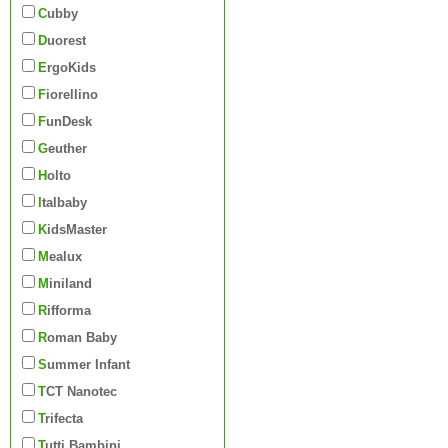
Cubby
Duorest
ErgoKids
Fiorellino
FunDesk
Geuther
Holto
Italbaby
KidsMaster
Mealux
Miniland
Rifforma
Roman Baby
Summer Infant
TCT Nanotec
Trifecta
Tutti Bambini