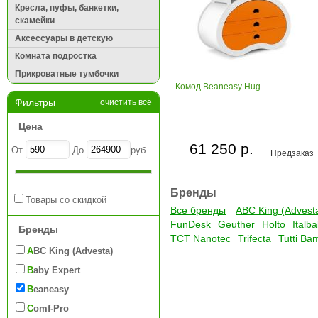
Кресла, пуфы, банкетки,
скамейки
Аксессуары в детскую
Комната подростка
Прикроватные тумбочки
Комод Beaneasy Hug
Фильтры
очистить всё
Цена
61 250 р.
От
До
руб.
Предзаказ
Бренды
Товары со скидкой
Все бренды
ABC King (Advest
FunDesk
Geuther
Holto
Italb
Бренды
TCT Nanotec
Trifecta
Tutti Ba
ABC King (Advesta)
Baby Expert
Beaneasy
Comf-Pro