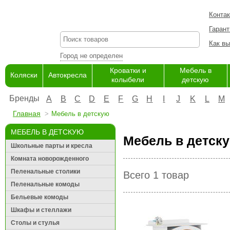
Конта
Гарант
Как вы
Город не определен
Кроватки и
Мебель в
Коляски
Автокресла
колыбели
детскую
Бренды
A
B
C
D
E
F
G
H
I
J
K
L
M
Главная
Мебель в детскую
МЕБЕЛЬ В ДЕТСКУЮ
Мебель в детску
Школьные парты и кресла
Комната новорожденного
Пеленальные столики
Всего 1 товар
Пеленальные комоды
Бельевые комоды
Шкафы и стеллажи
Столы и стулья