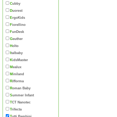
Cubby
Duorest
ErgoKids
Fiorellino
FunDesk
Geuther
Holto
Italbaby
KidsMaster
Mealux
Miniland
Rifforma
Roman Baby
Summer Infant
TCT Nanotec
Trifecta
Tutti Bambini