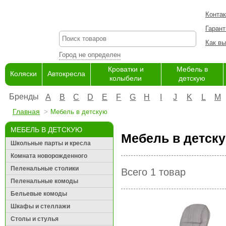
Конта
Гарант
Как вы
Город не определен
Кроватки и
Мебель в
Коляски
Автокресла
колыбели
детскую
Бренды
A
B
C
D
E
F
G
H
I
J
K
L
M
Главная
Мебель в детскую
МЕБЕЛЬ В ДЕТСКУЮ
Мебель в детску
Школьные парты и кресла
Комната новорожденного
Пеленальные столики
Всего 1 товар
Пеленальные комоды
Бельевые комоды
Шкафы и стеллажи
Столы и стулья