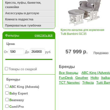
Кресла, пуфы, банкетки,
скамейки
Аксессуары в детскую
Комната подростка
Прикроватные тумбочки
Кресло-качалка для кормления
Tutti Bambini GC35
Фильтры
очистить всё
Цена
57 999 р.
От
До
руб.
Предзаказ
Бренды
Товары со скидкой
Все бренды
ABC King (Advest
FunDesk
Geuther
Holto
Italb
Бренды
TCT Nanotec
Trifecta
Tutti Ba
ABC King (Advesta)
Baby Expert
Beaneasy
Comf-Pro