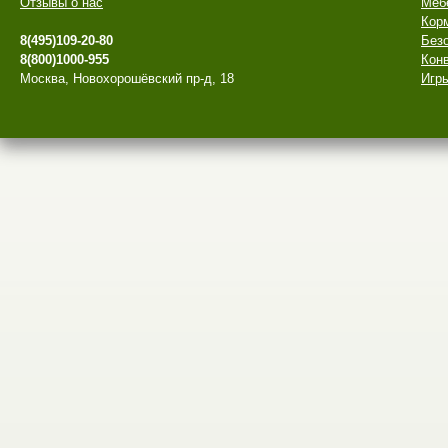
Отзывы о нас
Меб
Кор
8(495)109-20-80
Безо
8(800)1000-955
Конв
Москва, Новохорошёвский пр-д, 18
Игры