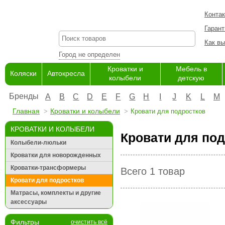
Конта
Гарант
Как вы
Город не определен
Кроватки и
Мебель в
Коляски
Автокресла
колыбели
детскую
Бренды
A
B
C
D
E
F
G
H
I
J
K
L
M
Главная
Кроватки и колыбели
Кровати для подростков
КРОВАТКИ И КОЛЫБЕЛИ
Кровати для под
Колыбели-люльки
Кроватки для новорожденных
Кроватки-трансформеры
Всего 1 товар
Кровати для подростков
Матрасы, комплекты и другие
аксессуары
Фильтры
очистить всё