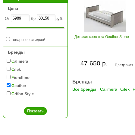
Цена
От
До
руб.
Детская кроватка Geuther Stone
Товары со скидкой
Бренды
Calimera
47 650 р.
Предзаказ
Cilek
Fiorellino
Бренды
Geuther
Все бренды
Calimera
Cilek
F
Grifon Style