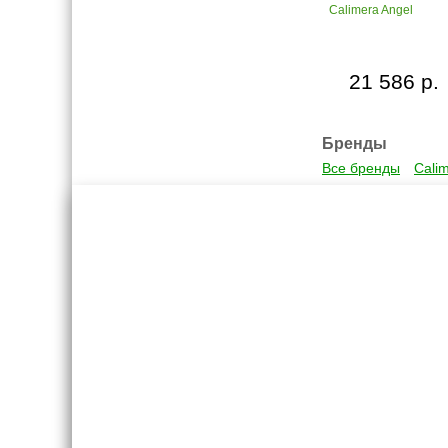
Calimera Angel
21 586 р.
Бренды
Все бренды
Cali
Креслашоп
Как выбр
Контакты
Все про авт
Доставка и оплата
Форум
Гарантии
Блог