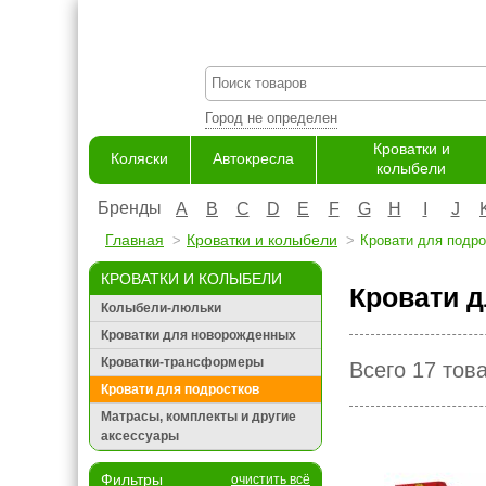
Город не определен
Кроватки и
Коляски
Автокресла
колыбели
Бренды
A
B
C
D
E
F
G
H
I
J
Главная
Кроватки и колыбели
Кровати для подро
КРОВАТКИ И КОЛЫБЕЛИ
Кровати д
Колыбели-люльки
Кроватки для новорожденных
Кроватки-трансформеры
Всего 17 тов
Кровати для подростков
Матрасы, комплекты и другие
аксессуары
Фильтры
очистить всё