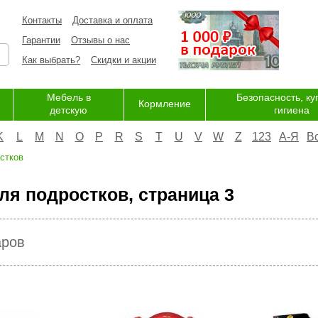
Контакты
Доставка и оплата
Гарантии
Отзывы о нас
Как выбрать?
Скидки и акции
Мебель в
Безопасность, ку
Кормление
детскую
гигиена
K
L
M
N
O
P
R
S
T
U
V
W
Z
123
А-Я
В
стков
ля подростков, страница 3
аров