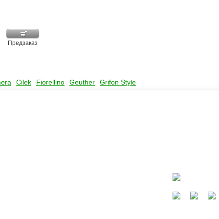
Предзаказ
mera
Cilek
Fiorellino
Geuther
Grifon Style
ать?
Каталог
окресла
Коляски
Автокресла
Кроватки и колыбели