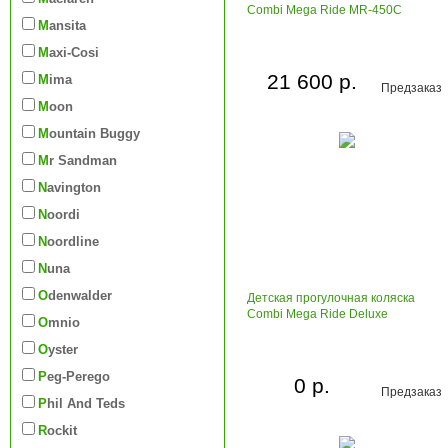
Combi Mega Ride MR-450C
Mansita
Maxi-Cosi
21 600 р.
Mima
Предзаказ
Moon
Mountain Buggy
Mr Sandman
Navington
Noordi
Noordline
Nuna
Odenwalder
Детская прогулочная коляска
Combi Mega Ride Deluxe
Omnio
Oyster
Peg-Perego
0 р.
Предзаказ
Phil And Teds
Rockit