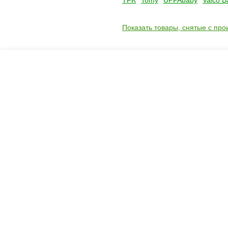
TFK
Tomy
UPPAbaby
Valco B
Показать товары, снятые с про
Креслашоп
Как выбрать?
Ка
Контакты
Все про автокресла
Кол
Доставка и оплата
Форум
Авт
Гарантии
Блог
Кро
Отзывы о нас
Меб
Кор
8(495)109-20-80
Без
8(800)1000-955
Кон
Москва, Новохорошёвский пр-д, 18
Игр