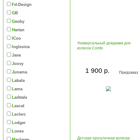
Fd-Design
GB
Geoby
Hartan
iCoo
Универсальный дождевик для
Inglesina
колясок Combi
Jane
Joovy
1 900 р.
Junama
Предзаказ
Labala
Lama
Larktale
Lascal
Leclerc
Lodger
Lonex
Детская прогулочная коляска
Maclaren