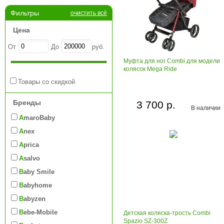
Фильтры
очистить всё
Цена
От
До
руб.
Муфта для ног Combi для модели
колясок Mega Ride
Товары со скидкой
Бренды
3 700 р.
В наличии
AmaroBaby
Anex
Aprica
Asalvo
Baby Smile
Babyhome
Babyzen
Bebe-Mobile
Детская коляска-трость Combi
Spazio SZ-300Z