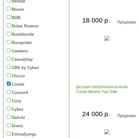
Benbat
Bloom
BOB
18 000 р.
Предзаказ
Britax Roemer
Bumbleride
Bumprider
Caretero
Casualplay
CBX by Cybex
Chicco
Combi
Детская прогулочная коляска
Combi Miracle Turn Elite
Concord
Cozy
Cybex
24 000 р.
Предзаказ
Daiichi
Diono
Emmaljunga