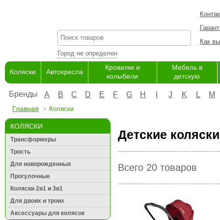
Конта
Гарант
Как вы
Город не определен
Кроватки и
Мебель в
Коляски
Автокресла
колыбели
детскую
Бренды
A
B
C
D
E
F
G
H
I
J
K
L
M
Главная
Коляски
КОЛЯСКИ
Детские коляски
Трансформеры
Трость
Для новорожденных
Всего 20 товаров
Прогулочные
Коляски 2в1 и 3в1
Для двоих и троих
Аксессуары для колясок