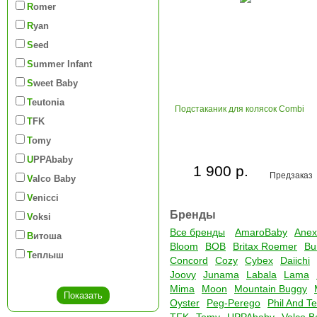
Romer
Ryan
Seed
Summer Infant
Sweet Baby
Teutonia
Подстаканик для колясок Combi
TFK
Tomy
UPPAbaby
1 900 р.
Предзаказ
Valco Baby
Venicci
Бренды
Voksi
Все бренды
AmaroBaby
Anex
Витоша
Bloom
BOB
Britax Roemer
Bu
Теплыш
Concord
Cozy
Cybex
Daiichi
Joovy
Junama
Labala
Lama
Mima
Moon
Mountain Buggy
Oyster
Peg-Perego
Phil And T