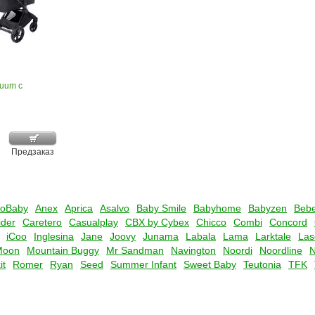
Muum с
Предзаказ
oBaby
Anex
Aprica
Asalvo
Baby Smile
Babyhome
Babyzen
Bebe
der
Caretero
Casualplay
CBX by Cybex
Chicco
Combi
Concord
iCoo
Inglesina
Jane
Joovy
Junama
Labala
Lama
Larktale
Las
Moon
Mountain Buggy
Mr Sandman
Navington
Noordi
Noordline
it
Romer
Ryan
Seed
Summer Infant
Sweet Baby
Teutonia
TFK