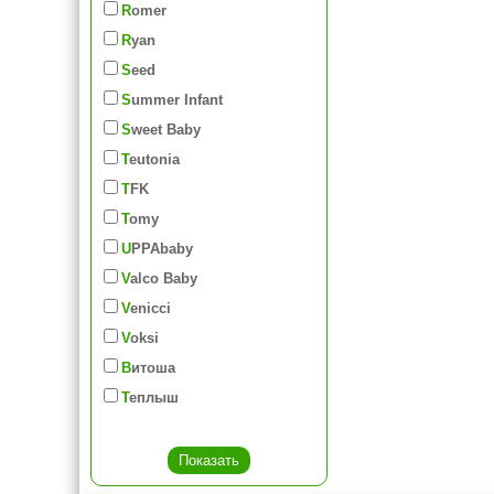
Romer
Ryan
Seed
Summer Infant
Sweet Baby
Teutonia
TFK
Tomy
UPPAbaby
Valco Baby
Venicci
Voksi
Витоша
Теплыш