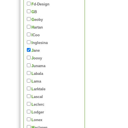
Fd-Design
GB
Geoby
Hartan
iCoo
Inglesina
Jane
Joovy
Junama
Labala
Lama
Larktale
Lascal
Leclerc
Lodger
Lonex
Maclaren