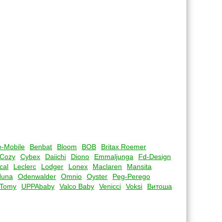
-Mobile
Benbat
Bloom
BOB
Britax Roemer
Cozy
Cybex
Daiichi
Diono
Emmaljunga
Fd-Design
cal
Leclerc
Lodger
Lonex
Maclaren
Mansita
Nuna
Odenwalder
Omnio
Oyster
Peg-Perego
Tomy
UPPAbaby
Valco Baby
Venicci
Voksi
Витоша