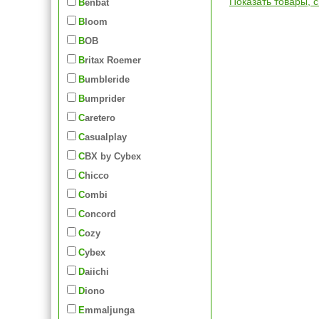
Показать товары, 
Benbat
Bloom
BOB
Britax Roemer
Bumbleride
Bumprider
Caretero
Casualplay
CBX by Cybex
Chicco
Combi
Concord
Cozy
Cybex
Daiichi
Diono
Emmaljunga