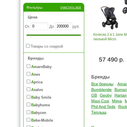
Фильтры
очистить всё
Цена
От
До
руб.
Коляска 2 в 1 Jane 
люлькой Micro
Товары со скидкой
Бренды
57 490 р.
AmaroBaby
Anex
Бренды
Aprica
Все бренды
Amar
Bumbleride
Bumpri
Asalvo
GB
Geoby
Hartan
Baby Smile
Maxi-Cosi
Mima
Babyhome
Phil And Teds
Rock
Теплыш
Babyzen
Bebe-Mobile