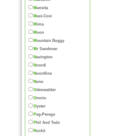
Mansita
Maxi-Cosi
Mima
Moon
Mountain Buggy
Mr Sandman
Navington
Noordi
Noordline
Nuna
Odenwalder
Omnio
Oyster
Peg-Perego
Phil And Teds
Rockit