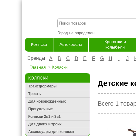
Город не определен
Кроватки и
Коляски
Автокресла
колыбели
Бренды
A
B
C
D
E
F
G
H
I
J
Главная
Коляски
КОЛЯСКИ
Детские к
Трансформеры
Трость
Для новорожденных
Всего 1 това
Прогулочные
Коляски 2в1 и 3в1
Для двоих и троих
Аксессуары для колясок