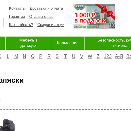
Контакты
Доставка и оплата
Гарантии
Отзывы о нас
Как выбрать?
Скидки и акции
Мебель в
Безопасность, ку
Кормление
детскую
гигиена
K
L
M
N
O
P
R
S
T
U
V
W
Z
123
А-Я
В
оляски
р