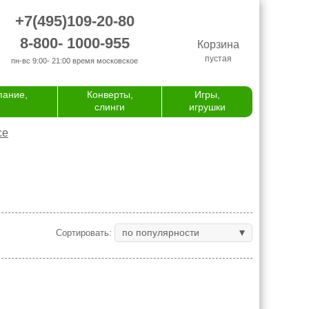
+7(495)109-20-80
8-800- 1000-955
Корзина
пустая
пн-вс 9:00- 21:00
время московское
пание,
Конверты,
Игры,
слинги
игрушки
се
по популярности
Сортировать: