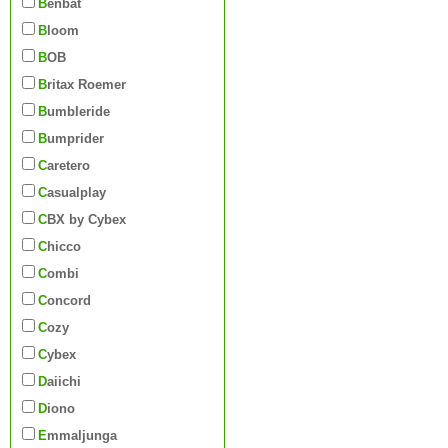
Benbat
Bloom
BOB
Britax Roemer
Bumbleride
Bumprider
Caretero
Casualplay
CBX by Cybex
Chicco
Combi
Concord
Cozy
Cybex
Daiichi
Diono
Emmaljunga