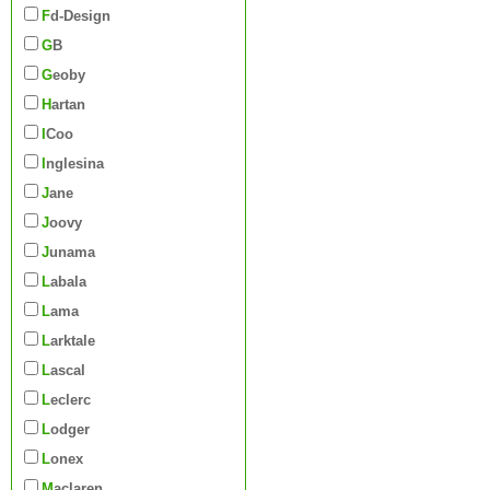
Fd-Design
GB
Geoby
Hartan
iCoo
Inglesina
Jane
Joovy
Junama
Labala
Lama
Larktale
Lascal
Leclerc
Lodger
Lonex
Maclaren