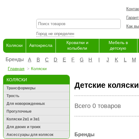
Конта
Гарант
Как вы
Город не определен
Кроватки и
Мебель в
Коляски
Автокресла
колыбели
детскую
Бренды
A
B
C
D
E
F
G
H
I
J
K
L
M
Главная
Коляски
КОЛЯСКИ
Детские коляски
Трансформеры
Трость
Для новорожденных
Всего 0 товаров
Прогулочные
Коляски 2в1 и 3в1
Для двоих и троих
Бренды
Аксессуары для колясок