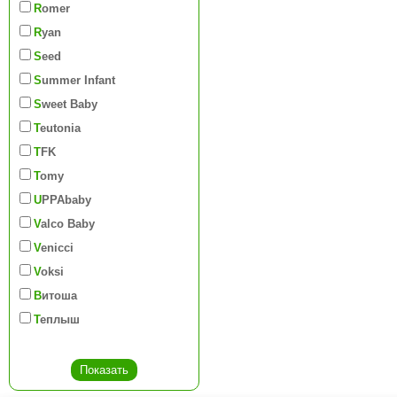
Romer
Ryan
Seed
Summer Infant
Sweet Baby
Teutonia
TFK
Tomy
UPPAbaby
Valco Baby
Venicci
Voksi
Витоша
Теплыш