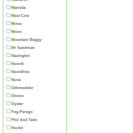
Mansita
Maxi-Cosi
Mima
Moon
Mountain Buggy
Mr Sandman
Navington
Noordi
Noordline
Nuna
Odenwalder
Omnio
Oyster
Peg-Perego
Phil And Teds
Rockit