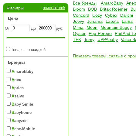
Все бренды
AmaroBaby
Anex
Фильтры
очистить всё
Bloom
BOB
Britax Roemer
Bu
Concord
Cozy
Cybex
Daiichi
Цена
Joovy
Junama
Labala
Lama
Mima
Moon
Mountain Buggy
От
До
руб.
Oyster
Peg-Perego
Phil And T
TFK
Tomy
UPPAbaby
Valco B
Товары со скидкой
Показать товары, снятые с про
Бренды
AmaroBaby
Anex
Aprica
Asalvo
Baby Smile
Babyhome
Babyzen
Bebe-Mobile