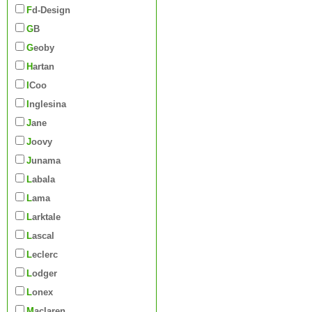
Fd-Design
GB
Geoby
Hartan
iCoo
Inglesina
Jane
Joovy
Junama
Labala
Lama
Larktale
Lascal
Leclerc
Lodger
Lonex
Maclaren