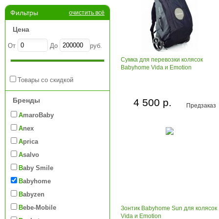
Фильтры
очистить всё
Цена
От
До
руб.
Сумка для перевозки колясок
Babyhome Vida и Emotion
Товары со скидкой
Бренды
4 500 р.
Предзаказ
AmaroBaby
Anex
Aprica
Asalvo
Baby Smile
Babyhome
Babyzen
Bebe-Mobile
Зонтик Babyhome Sun для колясок
Vida и Emotion