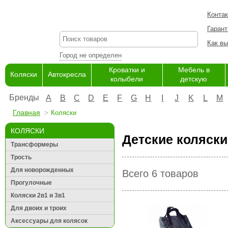
Конта
Гарант
Как вы
Город не определен
Кроватки и
Мебель в
Коляски
Автокресла
колыбели
детскую
Бренды
A
B
C
D
E
F
G
H
I
J
K
L
M
Главная
Коляски
КОЛЯСКИ
Детские коляски
Трансформеры
Трость
Для новорожденных
Всего 6 товаров
Прогулочные
Коляски 2в1 и 3в1
Для двоих и троих
Аксессуары для колясок