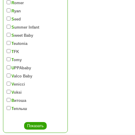
Romer
Ryan
Seed
Summer Infant
Sweet Baby
Teutonia
TFK
Tomy
UPPAbaby
Valco Baby
Venicci
Voksi
Витоша
Теплыш