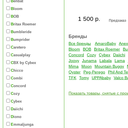
Benbat
Bloom
BOB
1 500 р.
Предзаказ
Britax Roemer
Bumbleride
Бренды
Bumprider
Все бренды
AmaroBaby
Anex
Caretero
Bloom
BOB
Britax Roemer
Bu
Concord
Cozy
Cybex
Daiichi
Casualplay
Joovy
Junama
Labala
Lama
CBX by Cybex
Mima
Moon
Mountain Buggy
Chicco
Oyster
Peg-Perego
Phil And T
TFK
Tomy
UPPAbaby
Valco B
Combi
Concord
Показать товары, снятые с про
Cozy
Cybex
Daiichi
Diono
Emmaljunga