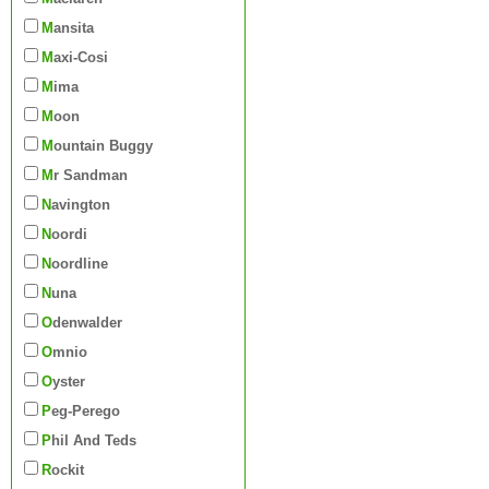
Mansita
Maxi-Cosi
Mima
Moon
Mountain Buggy
Mr Sandman
Navington
Noordi
Noordline
Nuna
Odenwalder
Omnio
Oyster
Peg-Perego
Phil And Teds
Rockit