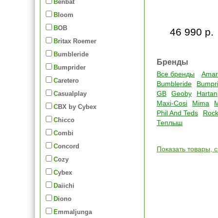
Benbat
Bloom
BOB
46 990 р.
Britax Roemer
Bumbleride
Бренды
Bumprider
Все бренды
Amar
Caretero
Bumbleride
Bumpri
GB
Geoby
Hartan
Casualplay
Maxi-Cosi
Mima
CBX by Cybex
Phil And Teds
Rock
Chicco
Теплыш
Combi
Concord
Показать товары, 
Cozy
Cybex
Daiichi
Diono
Emmaljunga