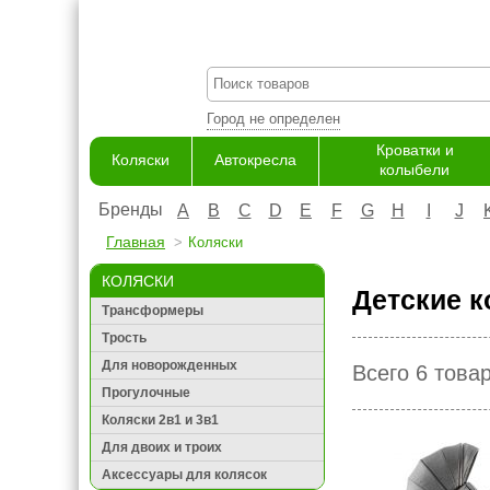
Город не определен
Кроватки и
Коляски
Автокресла
колыбели
Бренды
A
B
C
D
E
F
G
H
I
J
Главная
Коляски
КОЛЯСКИ
Детские к
Трансформеры
Трость
Для новорожденных
Всего 6 това
Прогулочные
Коляски 2в1 и 3в1
Для двоих и троих
Аксессуары для колясок