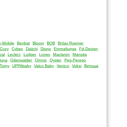
-Mobile
Benbat
Bloom
BOB
Britax Roemer
Cozy
Cybex
Daiichi
Diono
Emmaljunga
Fd-Design
cal
Leclerc
Lodger
Lonex
Maclaren
Mansita
Nuna
Odenwalder
Omnio
Oyster
Peg-Perego
Tomy
UPPAbaby
Valco Baby
Venicci
Voksi
Витоша