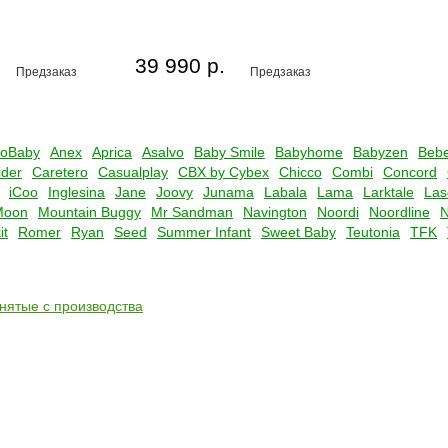
39 990 р.
Предзаказ
Предзаказ
oBaby
Anex
Aprica
Asalvo
Baby Smile
Babyhome
Babyzen
Bebe
der
Caretero
Casualplay
CBX by Cybex
Chicco
Combi
Concord
iCoo
Inglesina
Jane
Joovy
Junama
Labala
Lama
Larktale
Las
Moon
Mountain Buggy
Mr Sandman
Navington
Noordi
Noordline
it
Romer
Ryan
Seed
Summer Infant
Sweet Baby
Teutonia
TFK
снятые с производства