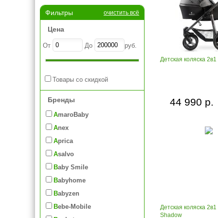
Фильтры
очистить всё
Цена
От
До
руб.
Детская коляска 2в1 
Товары со скидкой
Бренды
44 990 р.
AmaroBaby
Anex
Aprica
Asalvo
Baby Smile
Babyhome
Babyzen
Bebe-Mobile
Детская коляска 2в1 
Shadow