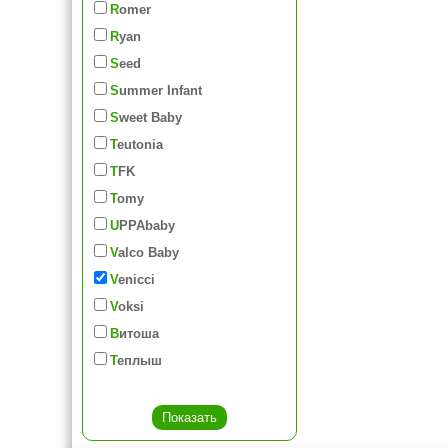
Romer
Ryan
Seed
Summer Infant
Sweet Baby
Teutonia
TFK
Tomy
UPPAbaby
Valco Baby
Venicci
Voksi
Витоша
Теплыш