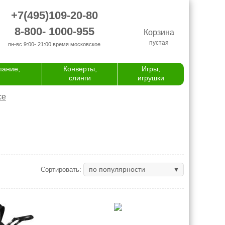
+7(495)109-20-80
8-800- 1000-955
Корзина
пустая
пн-вс 9:00- 21:00
время московское
пание,
Конверты,
Игры,
слинги
игрушки
се
по популярности
Сортировать: