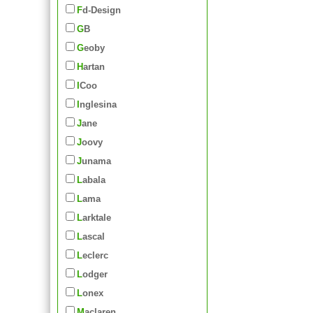
Fd-Design
GB
Geoby
Hartan
iCoo
Inglesina
Jane
Joovy
Junama
Labala
Lama
Larktale
Lascal
Leclerc
Lodger
Lonex
Maclaren