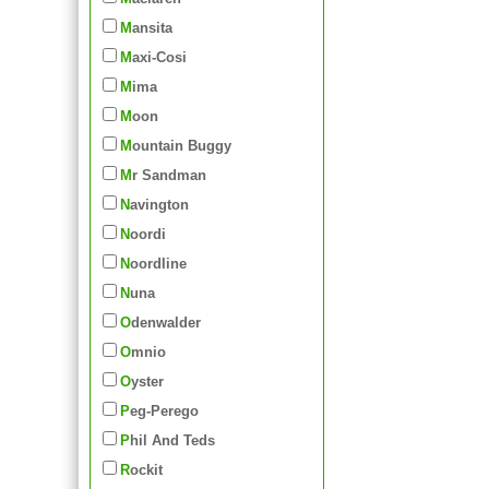
Mansita
Maxi-Cosi
Mima
Moon
Mountain Buggy
Mr Sandman
Navington
Noordi
Noordline
Nuna
Odenwalder
Omnio
Oyster
Peg-Perego
Phil And Teds
Rockit