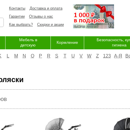
Контакты
Доставка и оплата
Гарантии
Отзывы о нас
Как выбрать?
Скидки и акции
Мебель в
Безопасность, ку
Кормление
детскую
гигиена
K
L
M
N
O
P
R
S
T
U
V
W
Z
123
А-Я
В
оляски
ров