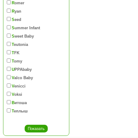
Romer
Ryan
Seed
Summer Infant
Sweet Baby
Teutonia
TFK
Tomy
UPPAbaby
Valco Baby
Venicci
Voksi
Витоша
Теплыш