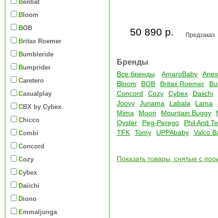
Benbat
Bloom
BOB
50 890 р.
Предзаказ
Britax Roemer
Bumbleride
Бренды
Bumprider
Все бренды
AmaroBaby
Anex
Caretero
Bloom
BOB
Britax Roemer
Bu
Concord
Cozy
Cybex
Daiichi
Casualplay
Joovy
Junama
Labala
Lama
CBX by Cybex
Mima
Moon
Mountain Buggy
Chicco
Oyster
Peg-Perego
Phil And T
TFK
Tomy
UPPAbaby
Valco B
Combi
Concord
Показать товары, снятые с про
Cozy
Cybex
Daiichi
Diono
Emmaljunga