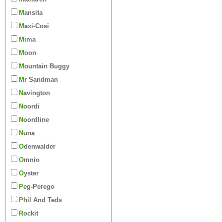
Mansita
Maxi-Cosi
Mima
Moon
Mountain Buggy
Mr Sandman
Navington
Noordi
Noordline
Nuna
Odenwalder
Omnio
Oyster
Peg-Perego
Phil And Teds
Rockit