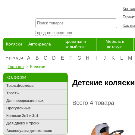
Конта
Гарант
Как вы
Город не определен
Кроватки и
Мебель в
Коляски
Автокресла
колыбели
детскую
Бренды
A
B
C
D
E
F
G
H
I
J
K
L
M
Главная
Коляски
КОЛЯСКИ
Детские коляски
Трансформеры
Трость
Для новорожденных
Всего 4 товара
Прогулочные
Коляски 2в1 и 3в1
Для двоих и троих
Аксессуары для колясок