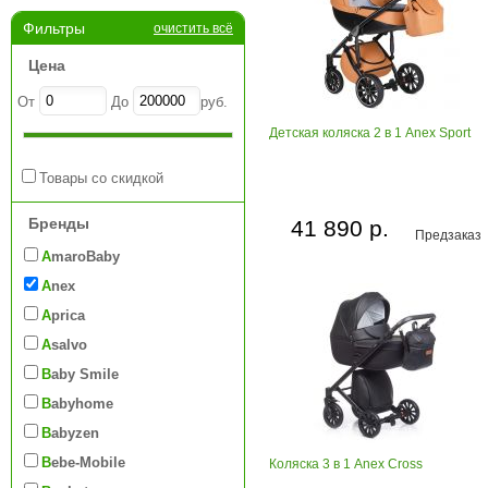
Фильтры
очистить всё
Цена
От
До
руб.
Детская коляска 2 в 1 Anex Sport
Товары со скидкой
Бренды
41 890 р.
Предзаказ
AmaroBaby
Anex
Aprica
Asalvo
Baby Smile
Babyhome
Babyzen
Bebe-Mobile
Коляска 3 в 1 Anex Cross