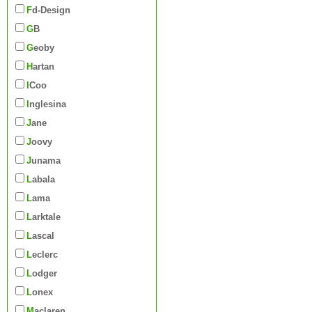
Fd-Design
GB
Geoby
Hartan
iCoo
Inglesina
Jane
Joovy
Junama
Labala
Lama
Larktale
Lascal
Leclerc
Lodger
Lonex
Maclaren