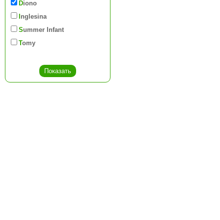
Diono
Inglesina
Summer Infant
Tomy