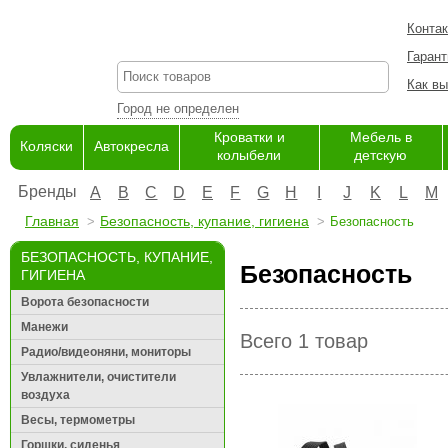
Конта
Гарант
Как вы
Город не определен
Кроватки и
Мебель в
Коляски
Автокресла
колыбели
детскую
Бренды
A
B
C
D
E
F
G
H
I
J
K
L
M
Главная
Безопасность, купание, гигиена
Безопасность
БЕЗОПАСНОСТЬ, КУПАНИЕ,
Безопасность
ГИГИЕНА
Ворота безопасности
Манежи
Всего 1 товар
Радио/видеоняни, мониторы
Увлажнители, очистители
воздуха
Весы, термометры
Горшки, сиденья