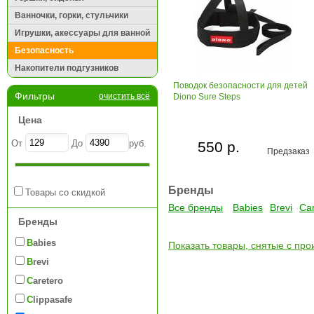
Ванночки, горки, стульчики
Игрушки, акессуары для ванной
Безопасность
Накопители подгузников
Поводок безопасности для детей
Фильтры
очистить всё
Diono Sure Steps
Цена
От
До
руб.
550 р.
Предзаказ
Бренды
Товары со скидкой
Все бренды
Babies
Brevi
Car
Бренды
Babies
Показать товары, снятые с про
Brevi
Caretero
Clippasafe