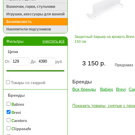
Ванночки, горки, стульчики
Игрушки, акессуары для ванной
Безопасность
Накопители подгузников
Защитный барьер на кровать Brevi
Фильтры
очистить всё
150 см
Цена
От
До
руб.
3 150 р.
Предзаказ
Бренды
Товары со скидкой
Все бренды
Babies
Brevi
Car
Бренды
Babies
Показать товары, снятые с про
Brevi
Caretero
Clippasafe