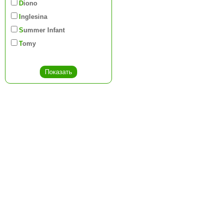
Diono
Inglesina
Summer Infant
Tomy