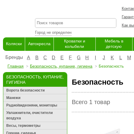
Конта
Гарант
Как вы
Город не определен
Кроватки и
Мебель в
Коляски
Автокресла
колыбели
детскую
Бренды
A
B
C
D
E
F
G
H
I
J
K
L
M
Главная
Безопасность, купание, гигиена
Безопасность
БЕЗОПАСНОСТЬ, КУПАНИЕ,
Безопасность
ГИГИЕНА
Ворота безопасности
Манежи
Всего 1 товар
Радио/видеоняни, мониторы
Увлажнители, очистители
воздуха
Весы, термометры
Горшки, сиденья