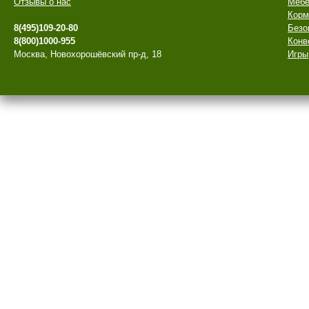
Отзывы о нас
Мебе
Корм
8(495)109-20-80
Безо
8(800)1000-955
Конв
Москва, Новохорошёвский пр-д, 18
Игры