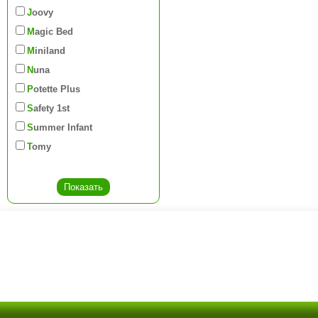
Joovy
Magic Bed
Miniland
Nuna
Potette Plus
Safety 1st
Summer Infant
Tomy