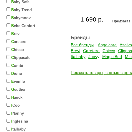
Baby Safe
Baby Trend
Babymoov
1 690 р.
Предзаказ
Bebe Confort
Brevi
Бренды
Caretero
Все бренды
Angelcare
Asalvo
Chicco
Brevi
Caretero
Chicco
Clippas
Italbaby
Joovy
Magic Bed
Min
Clippasafe
Combi
Показать товары, снятые с про
Diono
Evenflo
Geuther
Hauck
iCoo
iNanny
Inglesina
Italbaby