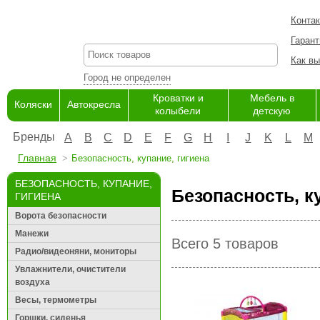
Конта
Гарант
Как вы
Город не определен
Кроватки и
Мебель в
Коляски
Автокресла
колыбели
детскую
Бренды
A
B
C
D
E
F
G
H
I
J
K
L
M
Главная
Безопасность, купание, гигиена
БЕЗОПАСНОСТЬ, КУПАНИЕ,
Безопасность, к
ГИГИЕНА
Ворота безопасности
Манежи
Всего 5 товаров
Радио/видеоняни, мониторы
Увлажнители, очистители
воздуха
Весы, термометры
Горшки, сиденья