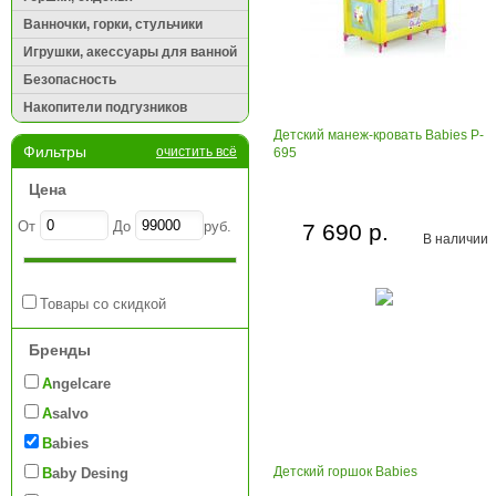
Ванночки, горки, стульчики
Игрушки, акессуары для ванной
Безопасность
Накопители подгузников
Детский манеж-кровать Babies P-
Фильтры
очистить всё
695
Цена
От
До
руб.
7 690 р.
В наличии
Товары со скидкой
Бренды
Angelcare
Asalvo
Babies
Детский горшок Babies
Baby Desing