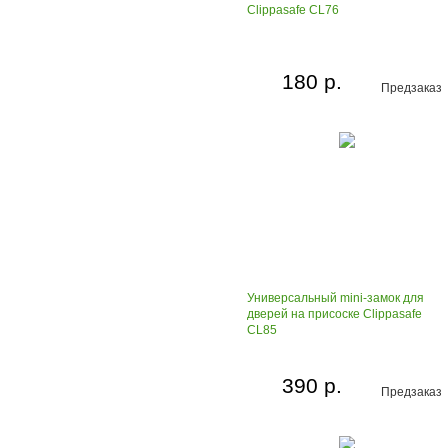
Clippasafe CL76
180 р.
Предзаказ
Универсальный mini-замок для
дверей на присоске Clippasafe
CL85
390 р.
Предзаказ