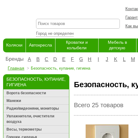
Конта
Гарант
Как вы
Город не определен
Кроватки и
Мебель в
Коляски
Автокресла
колыбели
детскую
Бренды
A
B
C
D
E
F
G
H
I
J
K
L
M
Главная
Безопасность, купание, гигиена
БЕЗОПАСНОСТЬ, КУПАНИЕ,
Безопасность, к
ГИГИЕНА
Ворота безопасности
Манежи
Всего 25 товаров
Радио/видеоняни, мониторы
Увлажнители, очистители
воздуха
Весы, термометры
Горшки, сиденья