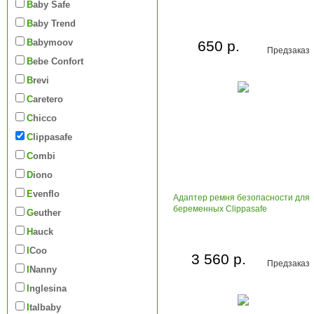
Baby Safe
Baby Trend
Babymoov
650 р.
Предзаказ
Bebe Confort
Brevi
Caretero
Chicco
Clippasafe
Combi
Diono
Evenflo
Адаптер ремня безопасности для
беременных Clippasafe
Geuther
Hauck
iCoo
3 560 р.
Предзаказ
iNanny
Inglesina
Italbaby