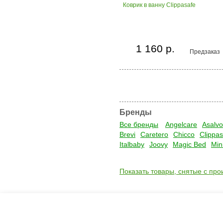
Коврик в ванну Clippasafe
1 160 р.
Предзаказ
Бренды
Все бренды
Angelcare
Asalvo
Brevi
Caretero
Chicco
Clippas
Italbaby
Joovy
Magic Bed
Min
Показать товары, снятые с про