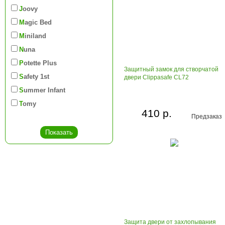
Joovy
Magic Bed
Miniland
Nuna
Potette Plus
Защитный замок для створчатой
Safety 1st
двери Clippasafe CL72
Summer Infant
Tomy
410 р.
Предзаказ
Защита двери от захлопывания