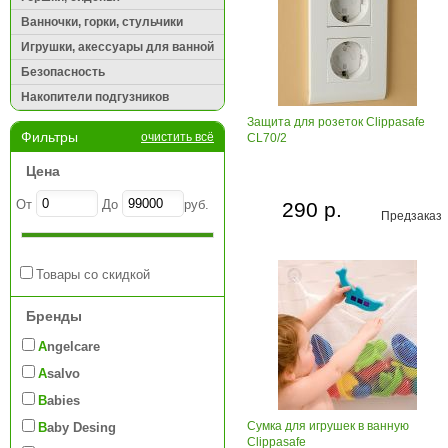
Ванночки, горки, стульчики
Игрушки, акессуары для ванной
Безопасность
Накопители подгузников
Защита для розеток Clippasafe
Фильтры
очистить всё
CL70/2
Цена
От
До
руб.
290 р.
Предзаказ
Товары со скидкой
Бренды
Angelcare
Asalvo
Babies
Сумка для игрушек в ванную
Baby Desing
Clippasafe