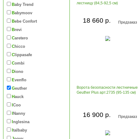
лестницу (84,5-92,5 см)
Baby Trend
Babymoov
18 660 р.
Bebe Confort
Предзаказ
Brevi
Caretero
Chicco
Clippasafe
Combi
Diono
Evenflo
Ворота безопасности лестничные
Geuther
Geuther Plus арт.2735 (95-135 см)
Hauck
iCoo
iNanny
16 900 р.
Предзаказ
Inglesina
Italbaby
Joovy