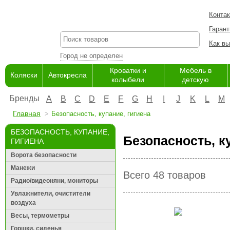
Конта
Гарант
Как вы
Город не определен
Кроватки и
Мебель в
Коляски
Автокресла
колыбели
детскую
Бренды
A
B
C
D
E
F
G
H
I
J
K
L
M
Главная
Безопасность, купание, гигиена
БЕЗОПАСНОСТЬ, КУПАНИЕ,
Безопасность, к
ГИГИЕНА
Ворота безопасности
Манежи
Всего 48 товаров
Радио/видеоняни, мониторы
Увлажнители, очистители
воздуха
Весы, термометры
Горшки, сиденья