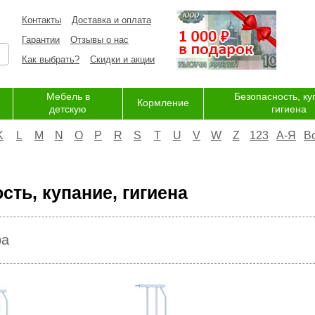
Контакты
Доставка и оплата
Гарантии
Отзывы о нас
Как выбрать?
Скидки и акции
Мебель в
Безопасность, ку
Кормление
детскую
гигиена
K
L
M
N
O
P
R
S
T
U
V
W
Z
123
А-Я
В
сть, купание, гигиена
ра