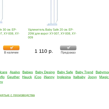
e 30 см. EP-
Удлинитель Baby Safe 20 см. EP-
7, XY-008, XY-
20W для ворот XY-007, XY-008, XY-
009
1 110 р.
В наличии
Предзаказ
lcare
Asalvo
Babies
Baby Desing
Baby Safe
Baby Trend
Babymo
flo
Geuther
Hauck
iCoo
iNanny
Inglesina
Italbaby
Joovy
Magic
my
снятые с производства