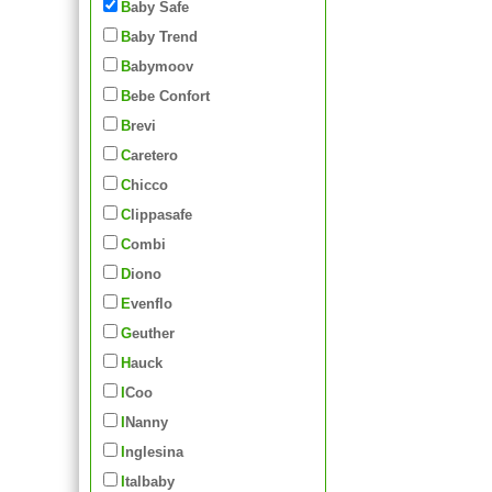
Baby Safe
Baby Trend
Babymoov
Bebe Confort
Brevi
Caretero
Chicco
Clippasafe
Combi
Diono
Evenflo
Geuther
Hauck
iCoo
iNanny
Inglesina
Italbaby