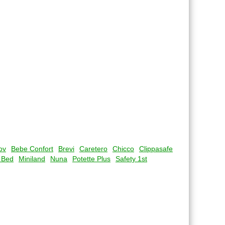
ov
Bebe Confort
Brevi
Caretero
Chicco
Clippasafe
 Bed
Miniland
Nuna
Potette Plus
Safety 1st