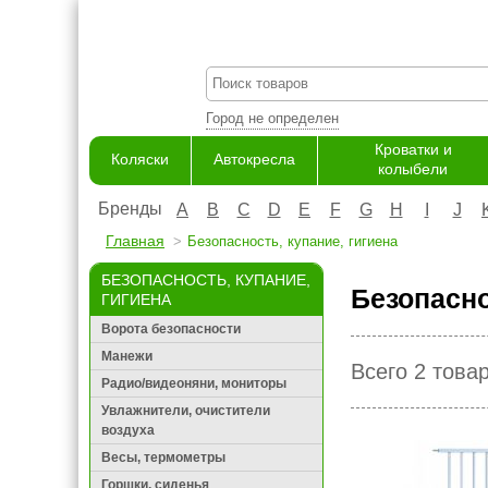
Город не определен
Кроватки и
Коляски
Автокресла
колыбели
Бренды
A
B
C
D
E
F
G
H
I
J
Главная
Безопасность, купание, гигиена
БЕЗОПАСНОСТЬ, КУПАНИЕ,
Безопасно
ГИГИЕНА
Ворота безопасности
Манежи
Всего 2 това
Радио/видеоняни, мониторы
Увлажнители, очистители
воздуха
Весы, термометры
Горшки, сиденья