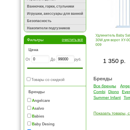
Ванночки, горки, стульчики
Игрушки, акессуары для ванной
Безопасность
Накопители подгузников
Удлинитель Baby Saf
Фильтры
очистить всё
30W для ворот XY-00
009
Цена
От
До
руб.
1 350 р.
Бренды
Товары со скидкой
Все бренды
Ange
Бренды
Combi
Diono
Even
Summer Infant
To
Angelcare
Asalvo
Показать товары, 
Babies
Baby Desing