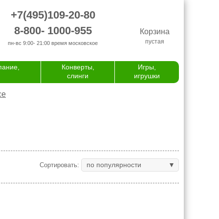
+7(495)109-20-80
8-800- 1000-955
Корзина
пустая
пн-вс 9:00- 21:00
время московское
пание,
Конверты,
Игры,
слинги
игрушки
се
по популярности
Сортировать: