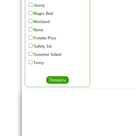
Joovy
Magic Bed
Miniland
Nuna
Potette Plus
Safety 1st
Summer Infant
Tomy