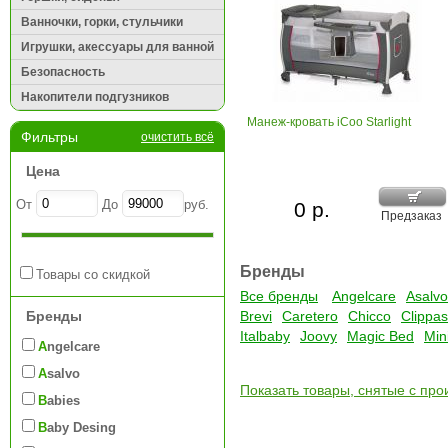
Ванночки, горки, стульчики
Игрушки, акессуары для ванной
Безопасность
Накопители подгузников
Манеж-кровать iCoo Starlight
Фильтры
очистить всё
Цена
От
До
руб.
0 р.
Предзаказ
Бренды
Товары со скидкой
Все бренды
Angelcare
Asalvo
Бренды
Brevi
Caretero
Chicco
Clippas
Italbaby
Joovy
Magic Bed
Min
Angelcare
Asalvo
Показать товары, снятые с про
Babies
Baby Desing