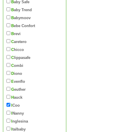
Baby Safe
Baby Trend
Babymoov
Bebe Confort
Brevi
Caretero
Chicco
Clippasafe
Combi
Diono
Evenflo
Geuther
Hauck
iCoo
iNanny
Inglesina
Italbaby