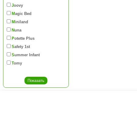
Joovy
Magic Bed
Miniland
Nuna
Potette Plus
Safety 1st
Summer Infant
Tomy