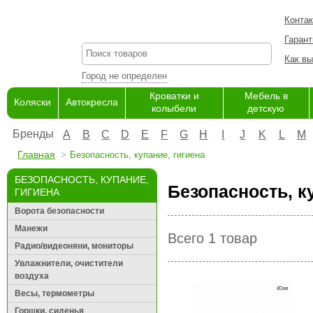
Конта
Гарант
Как вы
Город не определен
Кроватки и
Мебель в
Коляски
Автокресла
колыбели
детскую
Бренды
A
B
C
D
E
F
G
H
I
J
K
L
M
Главная
Безопасность, купание, гигиена
БЕЗОПАСНОСТЬ, КУПАНИЕ,
Безопасность, к
ГИГИЕНА
Ворота безопасности
Манежи
Всего 1 товар
Радио/видеоняни, мониторы
Увлажнители, очистители
воздуха
Весы, термометры
Горшки, сиденья