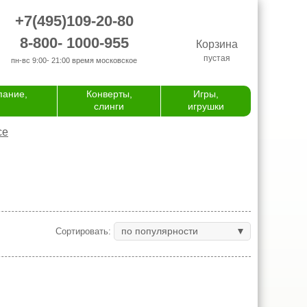
+7(495)109-20-80
8-800- 1000-955
Корзина
пустая
пн-вс 9:00- 21:00
время московское
пание,
Конверты,
Игры,
слинги
игрушки
се
по популярности
Сортировать: