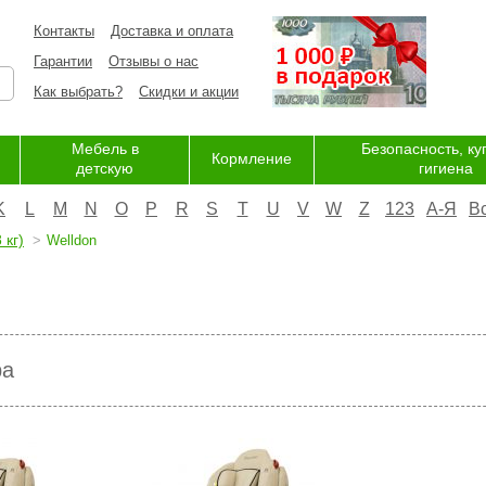
Контакты
Доставка и оплата
Гарантии
Отзывы о нас
Как выбрать?
Скидки и акции
Мебель в
Безопасность, ку
Кормление
детскую
гигиена
K
L
M
N
O
P
R
S
T
U
V
W
Z
123
А-Я
В
 кг)
Welldon
ра