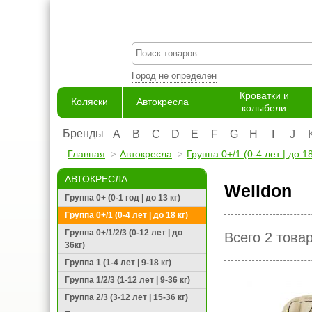
Город не определен
Кроватки и
Коляски
Автокресла
колыбели
Бренды
A
B
C
D
E
F
G
H
I
J
Главная
Автокресла
Группа 0+/1 (0-4 лет | до 18
АВТОКРЕСЛА
Welldon
Группа 0+ (0-1 год | до 13 кг)
Группа 0+/1 (0-4 лет | до 18 кг)
Группа 0+/1/2/3 (0-12 лет | до
Всего 2 това
36кг)
Группа 1 (1-4 лет | 9-18 кг)
Группа 1/2/3 (1-12 лет | 9-36 кг)
Группа 2/3 (3-12 лет | 15-36 кг)