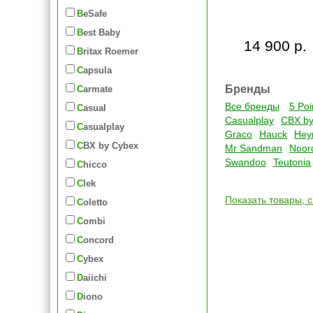
BeSafe
Best Baby
14 900 р.
Britax Roemer
Capsula
Бренды
Carmate
Все бренды
5 Poi
Casual
Casualplay
CBX by
Casualplay
Graco
Hauck
Hey
CBX by Cybex
Mr Sandman
Noor
Swandoo
Teutonia
Chicco
Clek
Показать товары, 
Coletto
Combi
Concord
Cybex
Daiichi
Diono