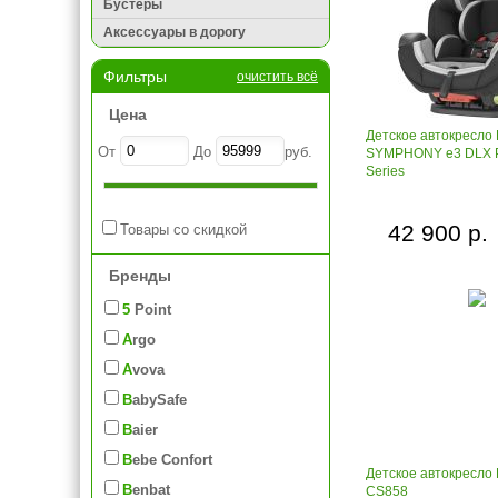
Бустеры
Аксессуары в дорогу
Фильтры
очистить всё
Цена
Детское автокресло 
От
До
руб.
SYMPHONY e3 DLX P
Series
42 900 р.
Товары со скидкой
Бренды
5 Point
Argo
Avova
BabySafe
Baier
Bebe Confort
Детское автокресло 
Benbat
CS858