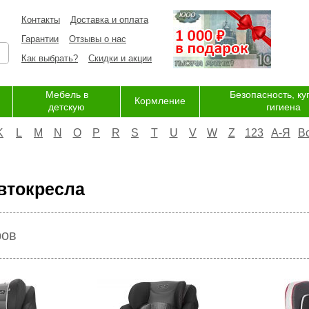
Контакты
Доставка и оплата
Гарантии
Отзывы о нас
Как выбрать?
Скидки и акции
Мебель в
Безопасность, ку
Кормление
детскую
гигиена
K
L
M
N
O
P
R
S
T
U
V
W
Z
123
А-Я
В
втокресла
ров