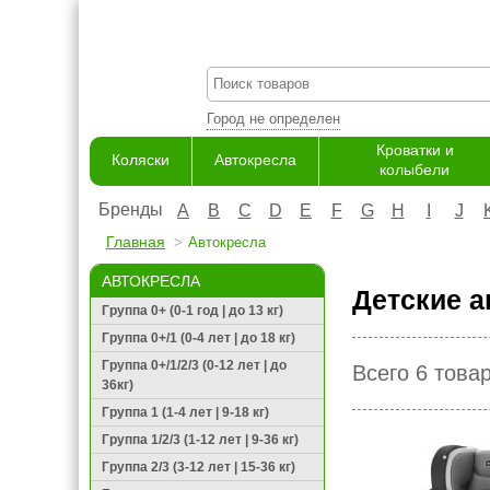
Город не определен
Кроватки и
Коляски
Автокресла
колыбели
Бренды
A
B
C
D
E
F
G
H
I
J
Главная
Автокресла
АВТОКРЕСЛА
Детские а
Группа 0+ (0-1 год | до 13 кг)
Группа 0+/1 (0-4 лет | до 18 кг)
Группа 0+/1/2/3 (0-12 лет | до
Всего 6 това
36кг)
Группа 1 (1-4 лет | 9-18 кг)
Группа 1/2/3 (1-12 лет | 9-36 кг)
Группа 2/3 (3-12 лет | 15-36 кг)