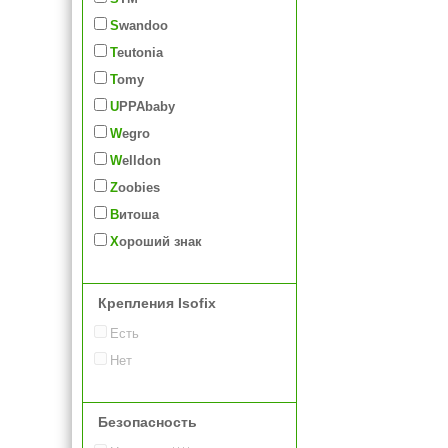
Swandoo
Teutonia
Tomy
UPPAbaby
Wegro
Welldon
Zoobies
Витоша
Хороший знак
Крепления Isofix
Есть
Нет
Безопасность