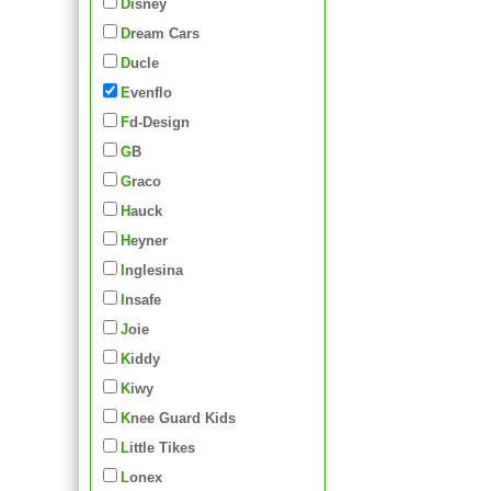
Disney
Dream Cars
Ducle
Evenflo
Fd-Design
GB
Graco
Hauck
Heyner
Inglesina
Insafe
Joie
Kiddy
Kiwy
Knee Guard Kids
Little Tikes
Lonex