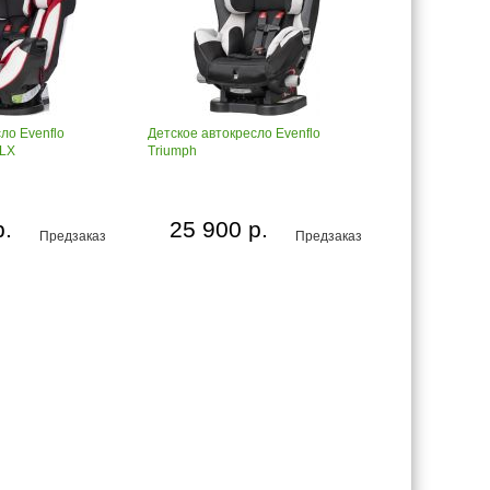
ло Evenflo
Детское автокресло Evenflo
LX
Triumph
р.
25 900 р.
Предзаказ
Предзаказ