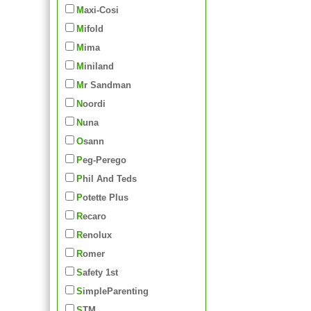
Maxi-Cosi
Mifold
Mima
Miniland
Mr Sandman
Noordi
Nuna
Osann
Peg-Perego
Phil And Teds
Potette Plus
Recaro
Renolux
Romer
Safety 1st
SimpleParenting
STM