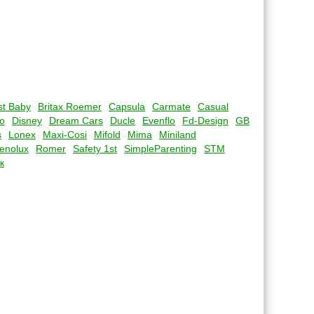
st Baby
Britax Roemer
Capsula
Carmate
Casual
o
Disney
Dream Cars
Ducle
Evenflo
Fd-Design
GB
s
Lonex
Maxi-Cosi
Mifold
Mima
Miniland
enolux
Romer
Safety 1st
SimpleParenting
STM
к