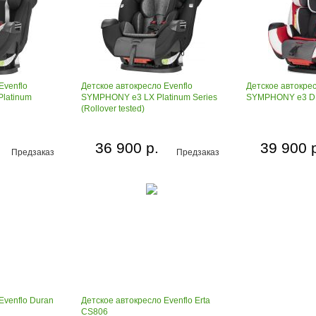
Evenflo
Детское автокресло Evenflo
Детское автокрес
latinum
SYMPHONY e3 LX Platinum Series
SYMPHONY e3 D
(Rollover tested)
36 900 р.
39 900 
Предзаказ
Предзаказ
Evenflo Duran
Детское автокресло Evenflo Erta
CS806