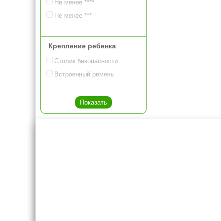
Не менее ****
Не менее ***
Крепление ребенка
Столик безопасности
Встроенный ремень
Креслашоп
Как выбр