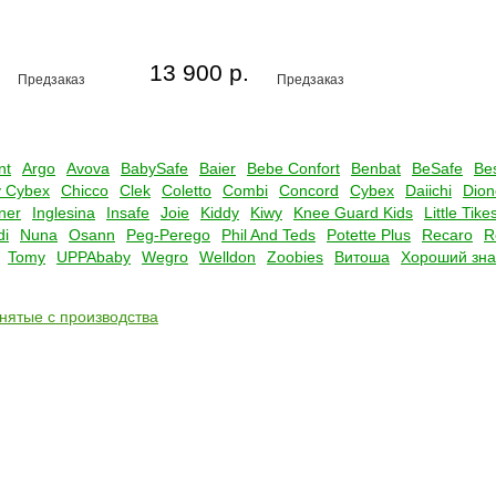
13 900 р.
Предзаказ
Предзаказ
nt
Argo
Avova
BabySafe
Baier
Bebe Confort
Benbat
BeSafe
Be
 Cybex
Chicco
Clek
Coletto
Combi
Concord
Cybex
Daiichi
Dion
ner
Inglesina
Insafe
Joie
Kiddy
Kiwy
Knee Guard Kids
Little Tike
di
Nuna
Osann
Peg-Perego
Phil And Teds
Potette Plus
Recaro
R
Tomy
UPPAbaby
Wegro
Welldon
Zoobies
Витоша
Хороший зна
снятые с производства