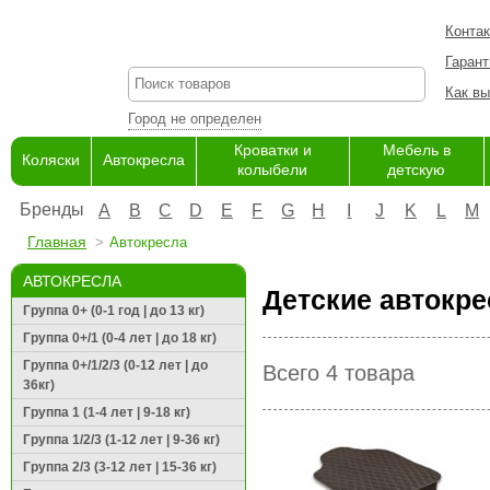
Конта
Гарант
Как вы
Город не определен
Кроватки и
Мебель в
Коляски
Автокресла
колыбели
детскую
Бренды
A
B
C
D
E
F
G
H
I
J
K
L
M
Главная
Автокресла
АВТОКРЕСЛА
Детские автокре
Группа 0+ (0-1 год | до 13 кг)
Группа 0+/1 (0-4 лет | до 18 кг)
Группа 0+/1/2/3 (0-12 лет | до
Всего 4 товара
36кг)
Группа 1 (1-4 лет | 9-18 кг)
Группа 1/2/3 (1-12 лет | 9-36 кг)
Группа 2/3 (3-12 лет | 15-36 кг)