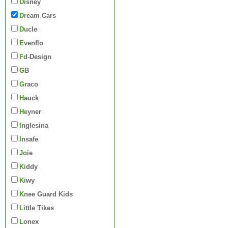
Disney
Dream Cars
Ducle
Evenflo
Fd-Design
GB
Graco
Hauck
Heyner
Inglesina
Insafe
Joie
Kiddy
Kiwy
Knee Guard Kids
Little Tikes
Lonex