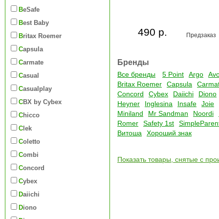
BeSafe
Best Baby
490 р.
Предзаказ
Britax Roemer
Capsula
Бренды
Carmate
Все бренды
5 Point
Argo
Av
Casual
Britax Roemer
Capsula
Carma
Casualplay
Concord
Cybex
Daiichi
Diono
CBX by Cybex
Heyner
Inglesina
Insafe
Joie
Miniland
Mr Sandman
Noordi
Chicco
Romer
Safety 1st
SimpleParen
Clek
Витоша
Хороший знак
Coletto
Combi
Показать товары, снятые с про
Concord
Cybex
Daiichi
Diono