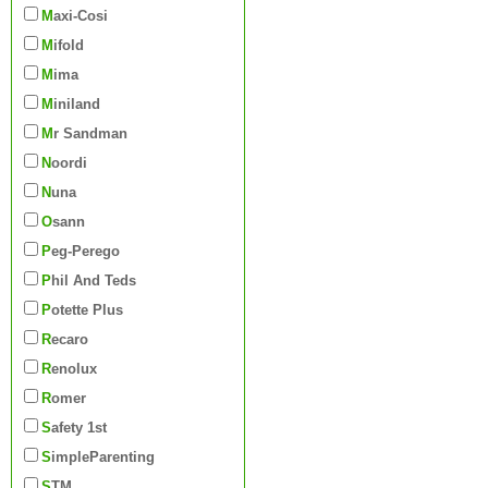
Maxi-Cosi
Mifold
Mima
Miniland
Mr Sandman
Noordi
Nuna
Osann
Peg-Perego
Phil And Teds
Potette Plus
Recaro
Renolux
Romer
Safety 1st
SimpleParenting
STM