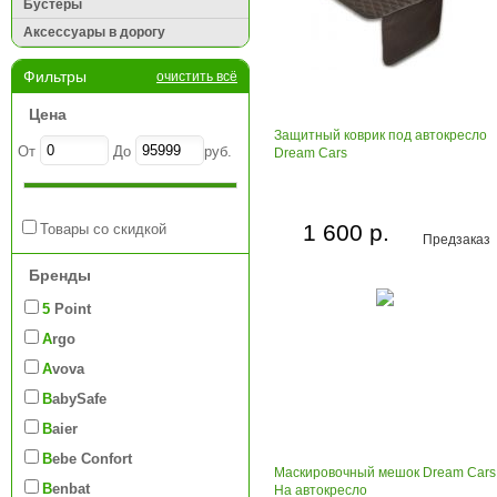
Бустеры
Аксессуары в дорогу
Фильтры
очистить всё
Цена
Защитный коврик под автокресло
От
До
руб.
Dream Cars
1 600 р.
Товары со скидкой
Предзаказ
Бренды
5 Point
Argo
Avova
BabySafe
Baier
Bebe Confort
Маскировочный мешок Dream Cars
Benbat
На автокресло