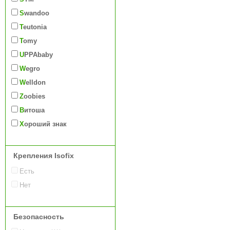
Swandoo
Teutonia
Tomy
UPPAbaby
Wegro
Welldon
Zoobies
Витоша
Хороший знак
Крепления Isofix
Есть
Нет
Безопасность