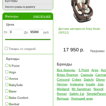
Бустеры
Аксессуары в дорогу
Фильтры
очистить всё
Цена
Детское автокресло Kiwy Noah
От
До
руб.
(SF012)
17 950 р.
Товары со скидкой
Предзаказ
Бренды
Бренды
5 Point
Все бренды
5 Point
Argo
Av
Argo
Britax Roemer
Capsula
Carma
Avova
Concord
Cybex
Daiichi
Diono
Heyner
Inglesina
Insafe
Joie
BabySafe
Miniland
Mr Sandman
Noordi
Baier
Romer
Safety 1st
SimpleParen
Bebe Confort
Витоша
Хороший знак
Benbat