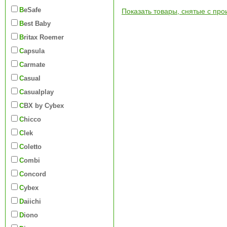
BeSafe
Показать товары, снятые с про
Best Baby
Britax Roemer
Capsula
Carmate
Casual
Casualplay
CBX by Cybex
Chicco
Clek
Coletto
Combi
Concord
Cybex
Daiichi
Diono