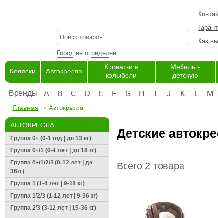
Конта
Гарант
Как вы
Город не определен
Кроватки и
Мебель в
Коляски
Автокресла
колыбели
детскую
Бренды
A
B
C
D
E
F
G
H
I
J
K
L
M
Главная
Автокресла
АВТОКРЕСЛА
Детские автокре
Группа 0+ (0-1 год | до 13 кг)
Группа 0+/1 (0-4 лет | до 18 кг)
Группа 0+/1/2/3 (0-12 лет | до
Всего 2 товара
36кг)
Группа 1 (1-4 лет | 9-18 кг)
Группа 1/2/3 (1-12 лет | 9-36 кг)
Группа 2/3 (3-12 лет | 15-36 кг)