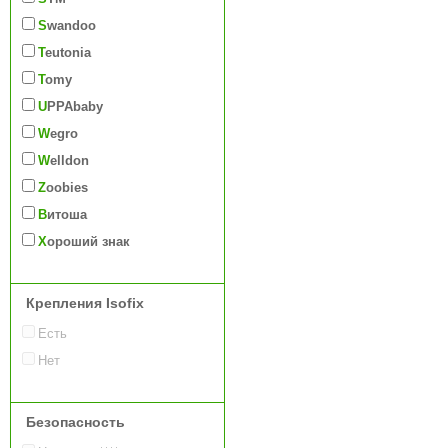
Swandoo
Teutonia
Tomy
UPPAbaby
Wegro
Welldon
Zoobies
Витоша
Хороший знак
Крепления Isofix
Есть
Нет
Безопасность