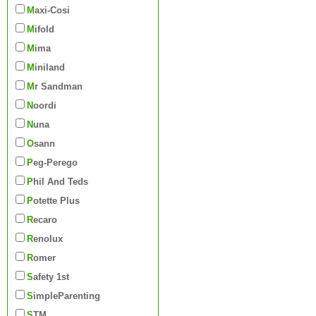
Maxi-Cosi
Mifold
Mima
Miniland
Mr Sandman
Noordi
Nuna
Osann
Peg-Perego
Phil And Teds
Potette Plus
Recaro
Renolux
Romer
Safety 1st
SimpleParenting
STM