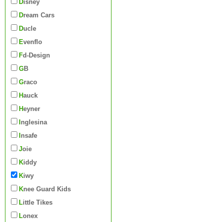
Disney
Dream Cars
Ducle
Evenflo
Fd-Design
GB
Graco
Hauck
Heyner
Inglesina
Insafe
Joie
Kiddy
Kiwy
Knee Guard Kids
Little Tikes
Lonex