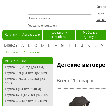
Конта
Гарант
Как вы
Город не определен
Кроватки и
Мебель в
Коляски
Автокресла
колыбели
детскую
Бренды
A
B
C
D
E
F
G
H
I
J
K
L
M
Главная
Автокресла
АВТОКРЕСЛА
Детские автокре
Группа 0+ (0-1 год | до 13 кг)
Группа 0+/1 (0-4 лет | до 18 кг)
Группа 0+/1/2/3 (0-12 лет | до
Всего 11 товаров
36кг)
Группа 1 (1-4 лет | 9-18 кг)
Группа 1/2/3 (1-12 лет | 9-36 кг)
Группа 2/3 (3-12 лет | 15-36 кг)