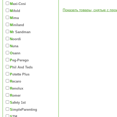
Maxi-Cosi
Показать товары, снятые с про
Mifold
Mima
Miniland
Mr Sandman
Noordi
Nuna
Osann
Peg-Perego
Phil And Teds
Potette Plus
Recaro
Renolux
Romer
Safety 1st
SimpleParenting
STM