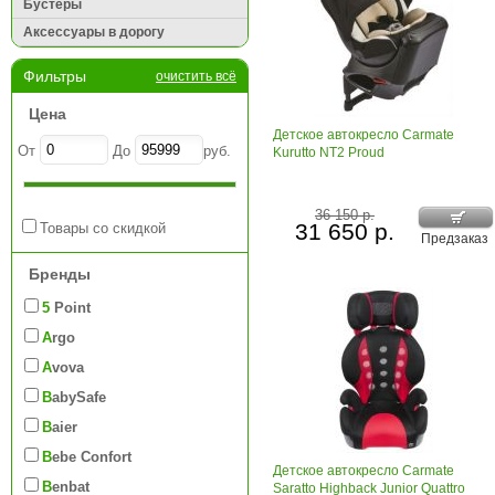
Бустеры
Аксессуары в дорогу
Фильтры
очистить всё
Цена
Детское автокресло Carmate
От
До
руб.
Kurutto NT2 Proud
36 150 р.
31 650 р.
Товары со скидкой
Предзаказ
Бренды
5 Point
Argo
Avova
BabySafe
Baier
Bebe Confort
Детское автокресло Carmate
Benbat
Saratto Highback Junior Quattro