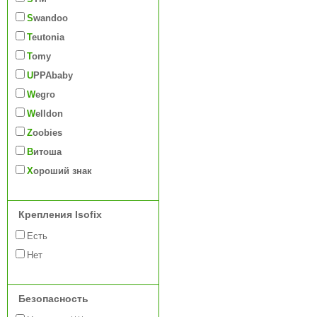
Swandoo
Teutonia
Tomy
UPPAbaby
Wegro
Welldon
Zoobies
Витоша
Хороший знак
Крепления Isofix
Есть
Нет
Безопасность