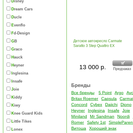
Disney
Dream Cars
Ducle
Evenflo
Fd-Design
GB
Детское автокресло Carmate
Saratto 3 Step Quattro EX
Graco
Hauck
Heyner
13 000 р.
Предзаказ
Inglesina
Insafe
Бренды
Joie
Все бренды
5 Point
Argo
Av
Kiddy
Britax Roemer
Capsula
Carma
Concord
Cybex
Daiichi
Diono
Kiwy
Heyner
Inglesina
Insafe
Joie
Knee Guard Kids
Miniland
Mr Sandman
Noordi
Little Tikes
Romer
Safety 1st
SimpleParen
Витоша
Хороший знак
Lonex