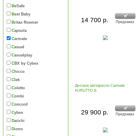
BeSafe
Best Baby
14 700 р.
Предзаказ
Britax Roemer
Capsula
Carmate
Casual
Casualplay
CBX by Cybex
Chicco
Clek
Детское автокресло Carmate
Coletto
KURUTTO 3i
Combi
Concord
29 900 р.
Cybex
Предзаказ
Daiichi
Diono