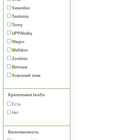
Swandoo
Teutonia
Tomy
UPPAbaby
Wegro
Welldon
Zoobies
Витоша
Хороший знак
Крепления Isofix
Есть
Нет
Безопасность