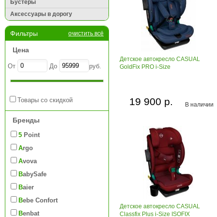
Бустеры
Аксессуары в дорогу
Фильтры
очистить всё
Цена
Детское автокресло CASUAL
От
До
руб.
GoldFix PRO i-Size
19 900 р.
Товары со скидкой
В наличии
Бренды
5 Point
Argo
Avova
BabySafe
Baier
Bebe Confort
Детское автокресло CASUAL
Benbat
Classfix Plus i-Size ISOFIX