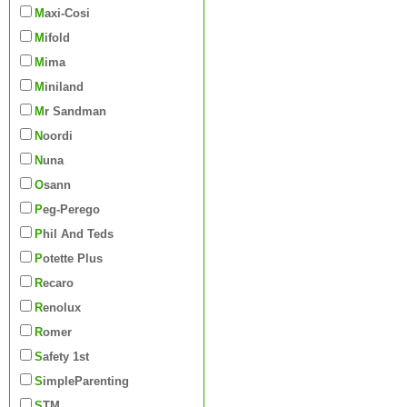
Maxi-Cosi
Mifold
Mima
Miniland
Mr Sandman
Noordi
Nuna
Osann
Peg-Perego
Phil And Teds
Potette Plus
Recaro
Renolux
Romer
Safety 1st
SimpleParenting
STM