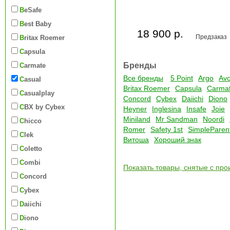
BeSafe
Best Baby
18 900 р.
Предзаказ
Britax Roemer
Capsula
Бренды
Carmate
Все бренды
5 Point
Argo
Av
Casual
Britax Roemer
Capsula
Carma
Casualplay
Concord
Cybex
Daiichi
Diono
CBX by Cybex
Heyner
Inglesina
Insafe
Joie
Miniland
Mr Sandman
Noordi
Chicco
Romer
Safety 1st
SimpleParen
Clek
Витоша
Хороший знак
Coletto
Combi
Показать товары, снятые с про
Concord
Cybex
Daiichi
Diono