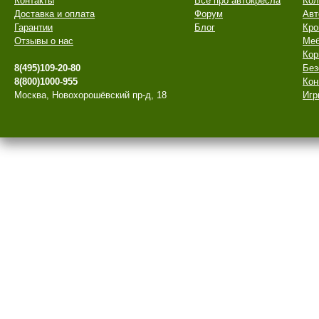
Контакты
Все про автокресла
Кол
Доставка и оплата
Форум
Авт
Гарантии
Блог
Кро
Отзывы о нас
Меб
Кор
8(495)109-20-80
Без
8(800)1000-955
Кон
Москва, Новохорошёвский пр-д, 18
Игр