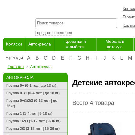
Конта
Гарант
Как вы
Город не определен
Кроватки и
Мебель в
Коляски
Автокресла
колыбели
детскую
Бренды
A
B
C
D
E
F
G
H
I
J
K
L
M
Главная
Автокресла
АВТОКРЕСЛА
Детские автокре
Группа 0+ (0-1 год | до 13 кг)
Группа 0+/1 (0-4 лет | до 18 кг)
Группа 0+/1/2/3 (0-12 лет | до
Всего 4 товара
36кг)
Группа 1 (1-4 лет | 9-18 кг)
Группа 1/2/3 (1-12 лет | 9-36 кг)
Группа 2/3 (3-12 лет | 15-36 кг)