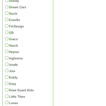
Disney
Dream Cars
Ducle
Evenflo
Fd-Design
GB
Graco
Hauck
Heyner
Inglesina
Insafe
Joie
Kiddy
Kiwy
Knee Guard Kids
Little Tikes
Lonex