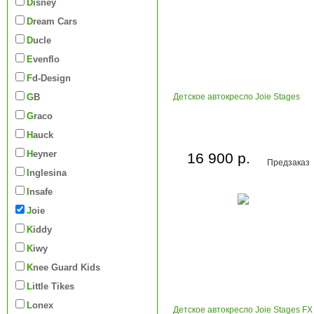
Disney
Dream Cars
Ducle
Evenflo
Fd-Design
GB
Детское автокресло Joie Stages
Graco
Hauck
Heyner
16 900 р.
Предзаказ
Inglesina
Insafe
Joie
Kiddy
Kiwy
Knee Guard Kids
Little Tikes
Lonex
Детское автокресло Joie Stages FX