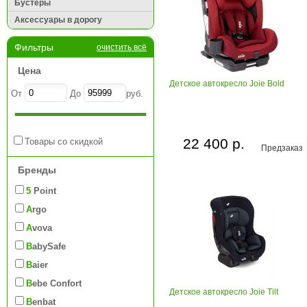
Бустеры
Аксессуары в дорогу
Фильтры
очистить всё
Цена
Детское автокресло Joie Bold
От
До
руб.
22 400 р.
Товары со скидкой
Предзаказ
Бренды
5 Point
Argo
Avova
BabySafe
Baier
Bebe Confort
Детское автокресло Joie Tilt
Benbat