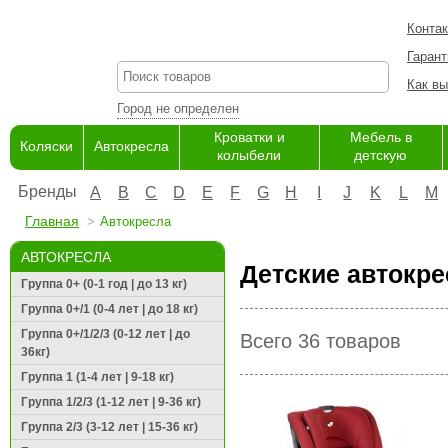
Конта
Гарант
Как вы
Город не определен
Кроватки и
Мебель в
Коляски
Автокресла
колыбели
детскую
Бренды
A
B
C
D
E
F
G
H
I
J
K
L
M
Главная
Автокресла
АВТОКРЕСЛА
Детские автокре
Группа 0+ (0-1 год | до 13 кг)
Группа 0+/1 (0-4 лет | до 18 кг)
Группа 0+/1/2/3 (0-12 лет | до
Всего 36 товаров
36кг)
Группа 1 (1-4 лет | 9-18 кг)
Группа 1/2/3 (1-12 лет | 9-36 кг)
Группа 2/3 (3-12 лет | 15-36 кг)