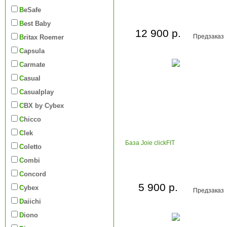
BeSafe
Best Baby
12 900 р.
Предзаказ
Britax Roemer
Capsula
Carmate
Casual
Casualplay
CBX by Cybex
Chicco
Clek
База Joie clickFIT
Coletto
Combi
Concord
5 900 р.
Cybex
Предзаказ
Daiichi
Diono