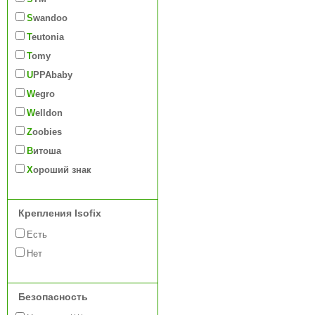
Swandoo
Teutonia
Tomy
UPPAbaby
Wegro
Welldon
Zoobies
Витоша
Хороший знак
Крепления Isofix
Есть
Нет
Безопасность