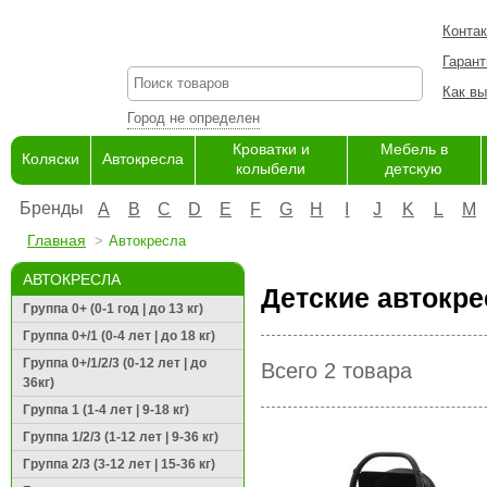
Конта
Гарант
Как вы
Город не определен
Кроватки и
Мебель в
Коляски
Автокресла
колыбели
детскую
Бренды
A
B
C
D
E
F
G
H
I
J
K
L
M
Главная
Автокресла
АВТОКРЕСЛА
Детские автокре
Группа 0+ (0-1 год | до 13 кг)
Группа 0+/1 (0-4 лет | до 18 кг)
Группа 0+/1/2/3 (0-12 лет | до
Всего 2 товара
36кг)
Группа 1 (1-4 лет | 9-18 кг)
Группа 1/2/3 (1-12 лет | 9-36 кг)
Группа 2/3 (3-12 лет | 15-36 кг)