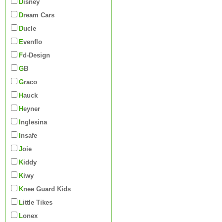
Disney
Dream Cars
Ducle
Evenflo
Fd-Design
GB
Graco
Hauck
Heyner
Inglesina
Insafe
Joie
Kiddy
Kiwy
Knee Guard Kids
Little Tikes
Lonex