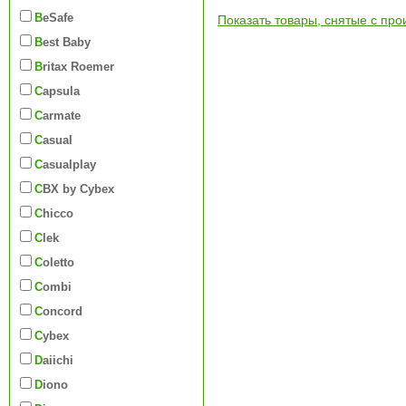
BeSafe
Показать товары, снятые с про
Best Baby
Britax Roemer
Capsula
Carmate
Casual
Casualplay
CBX by Cybex
Chicco
Clek
Coletto
Combi
Concord
Cybex
Daiichi
Diono