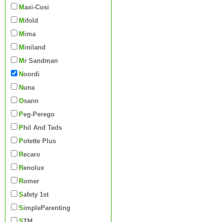
Maxi-Cosi
Mifold
Mima
Miniland
Mr Sandman
Noordi
Nuna
Osann
Peg-Perego
Phil And Teds
Potette Plus
Recaro
Renolux
Romer
Safety 1st
SimpleParenting
STM