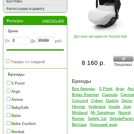
Бустеры
Аксессуары в дорогу
Фильтры
очистить всё
Цена
Детское автокресло Noordi Kite
От
До
руб.
8 160 р.
Товары со скидкой
Предзаказ
Бренды
Бренды
5 Point
Все бренды
5 Point
Argo
Av
Argo
Britax Roemer
Capsula
Carma
Avova
Concord
Cybex
Daiichi
Diono
Heyner
Inglesina
Insafe
Joie
BabySafe
Miniland
Mr Sandman
Noordi
Baier
Romer
Safety 1st
SimpleParen
Bebe Confort
Витоша
Хороший знак
Benbat