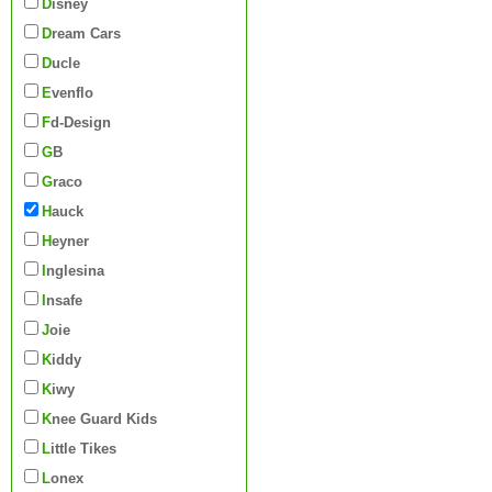
Disney
Dream Cars
Ducle
Evenflo
Fd-Design
GB
Graco
Hauck
Heyner
Inglesina
Insafe
Joie
Kiddy
Kiwy
Knee Guard Kids
Little Tikes
Lonex