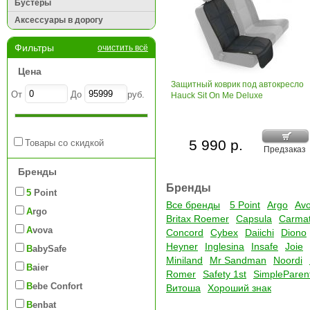
Бустеры
Аксессуары в дорогу
Фильтры
очистить всё
Цена
Защитный коврик под автокресло
От
До
руб.
Hauck Sit On Me Deluxe
5 990 р.
Товары со скидкой
Предзаказ
Бренды
Бренды
5 Point
Все бренды
5 Point
Argo
Av
Argo
Britax Roemer
Capsula
Carma
Avova
Concord
Cybex
Daiichi
Diono
Heyner
Inglesina
Insafe
Joie
BabySafe
Miniland
Mr Sandman
Noordi
Baier
Romer
Safety 1st
SimpleParen
Bebe Confort
Витоша
Хороший знак
Benbat