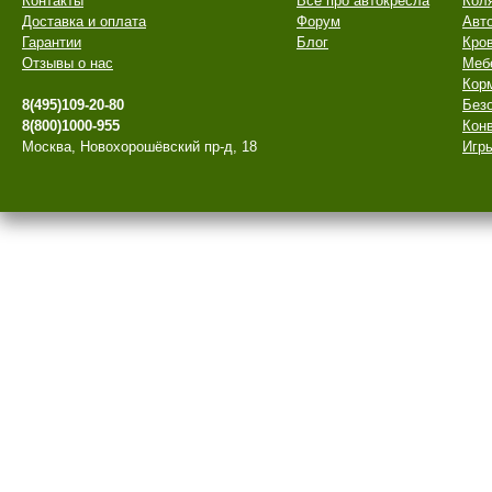
Контакты
Все про автокресла
Кол
Доставка и оплата
Форум
Авт
Гарантии
Блог
Кро
Отзывы о нас
Меб
Кор
8(495)109-20-80
Безо
8(800)1000-955
Конв
Москва, Новохорошёвский пр-д, 18
Игры