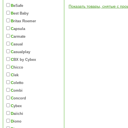
BeSafe
Показать товары, снятые с про
Best Baby
Britax Roemer
Capsula
Carmate
Casual
Casualplay
CBX by Cybex
Chicco
Clek
Coletto
Combi
Concord
Cybex
Daiichi
Diono