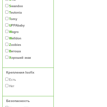
Swandoo
Teutonia
Tomy
UPPAbaby
Wegro
Welldon
Zoobies
Витоша
Хороший знак
Крепления Isofix
Есть
Нет
Безопасность