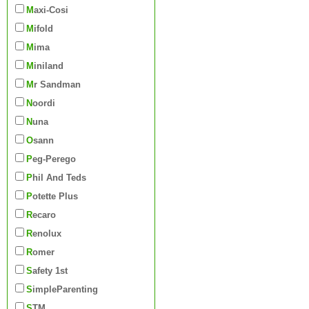
Maxi-Cosi
Mifold
Mima
Miniland
Mr Sandman
Noordi
Nuna
Osann
Peg-Perego
Phil And Teds
Potette Plus
Recaro
Renolux
Romer
Safety 1st
SimpleParenting
STM