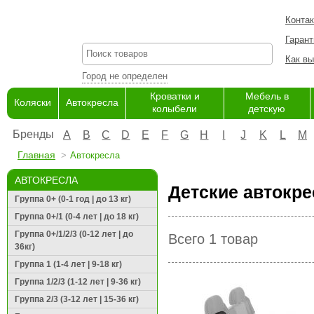
Конта
Гарант
Как вы
Город не определен
Кроватки и
Мебель в
Коляски
Автокресла
колыбели
детскую
Бренды
A
B
C
D
E
F
G
H
I
J
K
L
M
Главная
Автокресла
АВТОКРЕСЛА
Детские автокре
Группа 0+ (0-1 год | до 13 кг)
Группа 0+/1 (0-4 лет | до 18 кг)
Группа 0+/1/2/3 (0-12 лет | до
Всего 1 товар
36кг)
Группа 1 (1-4 лет | 9-18 кг)
Группа 1/2/3 (1-12 лет | 9-36 кг)
Группа 2/3 (3-12 лет | 15-36 кг)