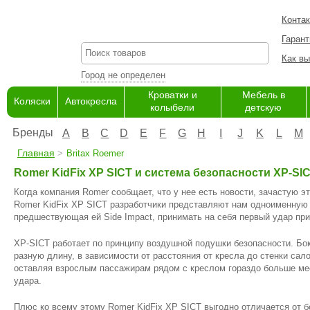
Конта
Гарант
Как вы
Город не определен
Кроватки и
Мебель в
Коляски
Автокресла
колыбели
детскую
Бренды
A
B
C
D
E
F
G
H
I
J
K
L
M
Главная
Britax Roemer
Romer KidFix XP SICT и система безопасности XP-SI
Когда компания Romer сообщает, что у нее есть новости, зачастую э
Romer KidFix XP SICT разработчики представляют нам одноименную 
предшествующая ей Side Impact, принимать на себя первый удар при
XP-SICT работает по принципу воздушной подушки безопасности. Бо
разную длину, в зависимости от расстояния от кресла до стенки сал
оставляя взрослым пассажирам рядом с креслом гораздо больше ме
удара.
Плюс ко всему этому Romer KidFix XP SICT выгодно отличается от 