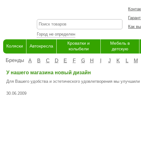
Конта
Гарант
Как вы
Город не определен
Кроватки и
Мебель в
Коляски
Автокресла
колыбели
детскую
Бренды
A
B
C
D
E
F
G
H
I
J
K
L
M
У нашего магазина новый дизайн
Для Вашего удобства и эстетического удовлетворения мы улучшили 
30.06.2009