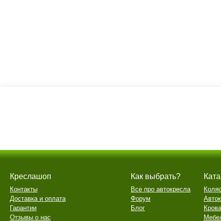
Креслашоп
Как выбрать?
Ката
Контакты
Все про автокресла
Коля
Доставка и оплата
Форум
Авто
Гарантии
Блог
Крова
Отзывы о нас
Мебе