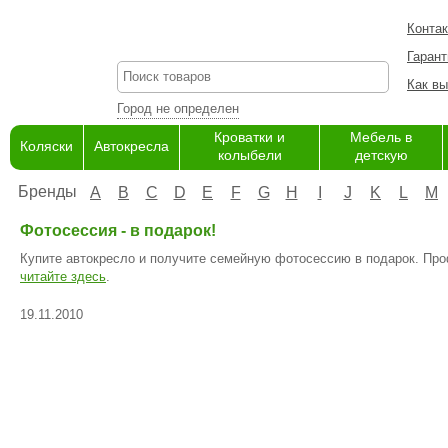
Конта
Гарант
Как вы
Город не определен
Кроватки и
Мебель в
Коляски
Автокресла
колыбели
детскую
Бренды
A
B
C
D
E
F
G
H
I
J
K
L
M
Фотосессия - в подарок!
Купите автокресло и получите семейную фотосессию в подарок. Пр
читайте здесь
.
19.11.2010