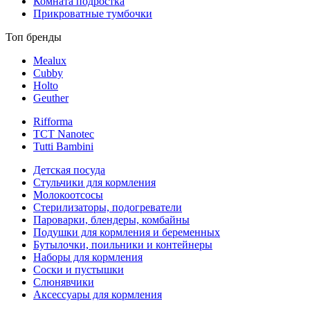
Комната подростка
Прикроватные тумбочки
Топ бренды
Mealux
Cubby
Holto
Geuther
Rifforma
TCT Nanotec
Tutti Bambini
Детская посуда
Стульчики для кормления
Молокоотсосы
Стерилизаторы, подогреватели
Пароварки, блендеры, комбайны
Подушки для кормления и беременных
Бутылочки, поильники и контейнеры
Наборы для кормления
Соски и пустышки
Слюнявчики
Аксессуары для кормления