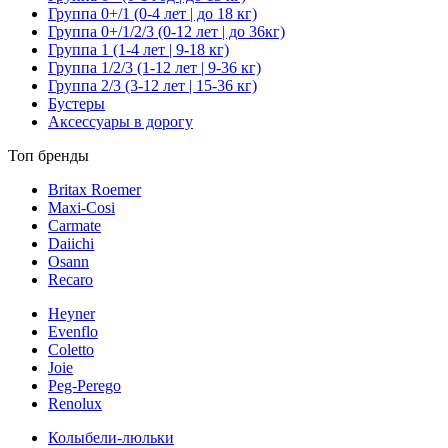
Группа 0+/1 (0-4 лет | до 18 кг)
Группа 0+/1/2/3 (0-12 лет | до 36кг)
Группа 1 (1-4 лет | 9-18 кг)
Группа 1/2/3 (1-12 лет | 9-36 кг)
Группа 2/3 (3-12 лет | 15-36 кг)
Бустеры
Аксессуары в дорогу
Топ бренды
Britax Roemer
Maxi-Cosi
Carmate
Daiichi
Osann
Recaro
Heyner
Evenflo
Coletto
Joie
Peg-Perego
Renolux
Колыбели-люльки