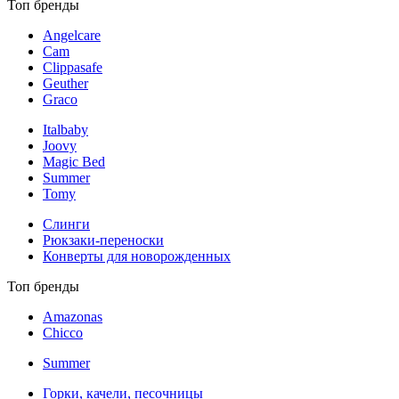
Топ бренды
Angelcare
Cam
Clippasafe
Geuther
Graco
Italbaby
Joovy
Magic Bed
Summer
Tomy
Слинги
Рюкзаки-переноски
Конверты для новорожденных
Топ бренды
Amazonas
Chicco
Summer
Горки, качели, песочницы