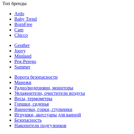
Топ бренды
Ardo
Baby Trend
BornFree
Cam
Chicco
Geuther
Joovy
Miniland
Peg-Perego
Summer
Ворота безопасности
Манежи
Радио/видеоняни, мониторы
Увлажнители, очистители воздуха
Весы, термометры
Горшки, сиденья
Ванночки, горки, стульчики
Игрушки, акессуары для ванной
Безопасность
Накопители подгузников