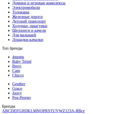
Домики и игровые комплексы
Электромобили
Толокары
Железные дороги
Детский транспорт
Ходунки, прыгунки
Шезлонги и качели
Для малышей
Лошадки-качалки
Топ бренды
4moms
Baby Trend
Brevi
Cam
Chicco
Geuther
Graco
Joovy
Peg-Perego
Бренды
A
B
C
D
E
F
G
H
I
J
K
L
M
N
O
P
R
S
T
U
V
W
Z
123
А-Я
Все