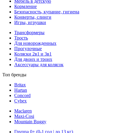
Мебель в детскую
Кормление
Безопасность, купание, гигиена
Конверты, слинги
Игры, игрушки
Трансформеры
Трость
Для новорожденных
Прогулочные
Коляски 2в1 и 3в1
Для двоих и троих
Аксессуары для колясок
Топ бренды
Britax
Hartan
Concord
Cybex
Maclaren
Maxi-Cosi
Mountain Buggy
Группа 0+ (0-1 год | до 13 кг)