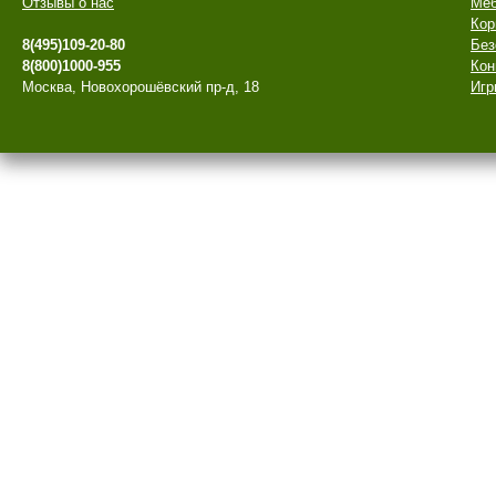
Отзывы о нас
Меб
Кор
8(495)109-20-80
Без
8(800)1000-955
Кон
Москва, Новохорошёвский пр-д, 18
Игр