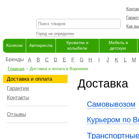
Конта
Гарант
Как вы
Город не определен
Кроватки и
Мебель в
Коляски
Автокресла
колыбели
детскую
Бренды
A
B
C
D
E
F
G
H
I
J
K
L
M
Главная
Доставка и оплата в Воронеже
Доставка и оплата
Доставка
Гарантии
Контакты
Самовывозом
Отзывы
Курьером по В
Транспортные